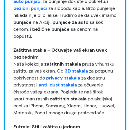
auto punjači
za punjenje dok ste u pokretu, i
bežični punjači
za slobodu kabla. Brzo punjenje
nikada nije bilo lakše. Trudimo se da uvek imamo
punjače
na Akciji,
punjače
za auto
sa šok
cenom, i
bežične punjače
sa cenom na
popustu.
Zaštitna stakla – Očuvajte vaš ekran uvek
bezbednim
Naša kolekcija
zaštitnih stakala
pruža vrhunsku
zaštitu za vaš ekran. Od
3D stakala
za potpunu
pokrivenost do
privacy stakala
za dodatnu
privatnost i
anti-dust stakala
za očuvanje
čistoće vašeg ekrana. Pogledajte naš širok
asortiman raznih
zaštitnih stakala
po akcijskoj
ceni za iPhone, Samsung, Xiaomi, Honor, Huawei,
Motorolu, Poco i mnoge druge proizvođače.
Futrole: Stil i zaštita u jednom