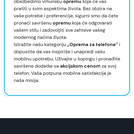
obezbedimo vrhunsku
opremu
koja će vas
pratiti u svim aspektima života. Bez obzira na
vaše potrebe i preferencije, sigurni smo da ćete
pronaći savršenu
opremu
koja će odgovarati
vašem stilu i zadovoljiti sve zahteve vašeg
modernog načina života.
Istražite našu kategoriju
„Oprema za telefone“
i
dopustite da vas inspiriše i unapredi vašu
mobilnu upotrebu. Uživajte u šopingu i pronađite
savršene dodatke sa
akcijskom cenom
za svoj
telefon. Vaša potpuna mobilna satisfakcija je
naša misija.