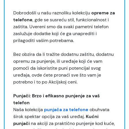
Dobrodošli u našu raznoliku kolekciju
opreme za
telefone
, gde se susreću stil, funkcionalnost i
zaštita. Uvereni smo da svaki pametni telefon
zaslužuje dodatke koji će ga unaprediti i
prilagoditi vašim potrebama.
Bez obzira da li tražite dodatnu zaštitu, dodatnu
opremu za punjenje, ili uređaje koji će vam
pomoći da iskoristite puni potencijal svog
uređaja, ovde ćete pronaći sve što vam je
potrebno i to po Akcijskoj ceni.
Punjači: Brzo i efikasno punjenje za vaš
telefon
Naša kolekcija
punjača za telefone
obuhvata
širok spektar opcija za vaš uređaj.
Kućni
punjači
na akciji za praktično punjenje kod kuće,