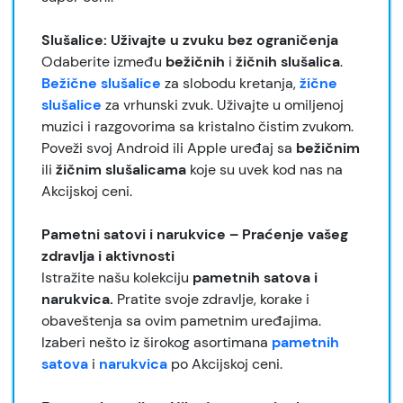
Slušalice: Uživajte u zvuku bez ograničenja
Odaberite između
bežičnih
i
žičnih
slušalica
.
Bežične slušalice
za slobodu kretanja,
žične
slušalice
za vrhunski zvuk. Uživajte u omiljenoj
muzici i razgovorima sa kristalno čistim zvukom.
Poveži svoj Android ili Apple uređaj sa
bežičnim
ili
žičnim slušalicama
koje su uvek kod nas na
Akcijskoj ceni.
Pametni satovi i narukvice – Praćenje vašeg
zdravlja i aktivnosti
Istražite našu kolekciju
pametnih satova i
narukvica.
Pratite svoje zdravlje, korake i
obaveštenja sa ovim pametnim uređajima.
Izaberi nešto iz širokog asortimana
pametnih
satova
i
narukvica
po Akcijskoj ceni.