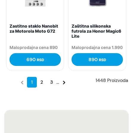
Zastitno staklo Nanobit
Zaštitna silikonska
za Motorola Moto G72
futrola za Honor Magic6
Lite
Maloprodajna cena 890
Maloprodajna cena 1.990
690
890
RSD
RSD
1448 Proizvoda
1
2
3
...