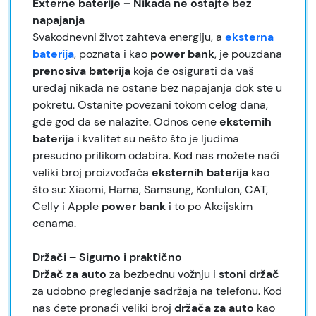
Externe baterije – Nikada ne ostajte bez
napajanja
Svakodnevni život zahteva energiju, a
eksterna
baterija
, poznata i kao
power bank
, je pouzdana
prenosiva baterija
koja će osigurati da vaš
uređaj nikada ne ostane bez napajanja dok ste u
pokretu. Ostanite povezani tokom celog dana,
gde god da se nalazite. Odnos cene
eksternih
baterija
i kvalitet su nešto što je ljudima
presudno prilikom odabira. Kod nas možete naći
veliki broj proizvođača
eksternih baterija
kao
što su: Xiaomi, Hama, Samsung, Konfulon, CAT,
Celly i Apple
power bank
i to po Akcijskim
cenama.
Držači – Sigurno i praktično
Držač za auto
za bezbednu vožnju i
stoni držač
za udobno pregledanje sadržaja na telefonu. Kod
nas ćete pronaći veliki broj
držača za auto
kao