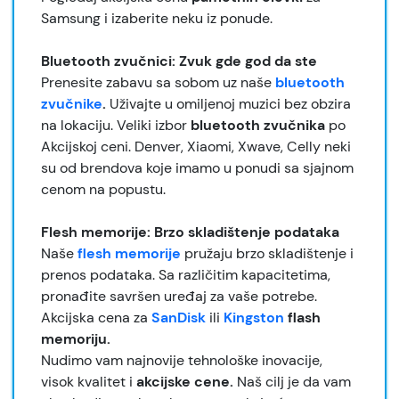
Samsung i izaberite neku iz ponude.
Bluetooth zvučnici: Zvuk gde god da ste
Prenesite zabavu sa sobom uz naše
bluetooth
zvučnike
.
Uživajte u omiljenoj muzici bez obzira
na lokaciju. Veliki izbor
bluetooth zvučnika
po
Akcijskoj ceni. Denver, Xiaomi, Xwave, Celly neki
su od brendova koje imamo u ponudi sa sjajnom
cenom na popustu.
Flesh memorije: Brzo skladištenje podataka
Naše
flesh memorije
pružaju brzo skladištenje i
prenos podataka. Sa različitim kapacitetima,
pronađite savršen uređaj za vaše potrebe.
Akcijska cena za
SanDisk
ili
Kingston
flash
memoriju.
Nudimo vam najnovije tehnološke inovacije,
visok kvalitet i
akcijske cene.
Naš cilj je da vam