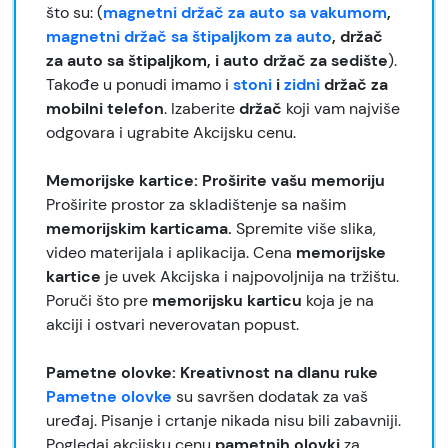
što su: (
magnetni držač za auto sa vakumom
,
magnetni držač sa štipaljkom za auto
, držač
za auto sa štipaljkom, i auto držač za sedište
).
Takođe u ponudi imamo i
stoni
i
zidni
držač za
mobilni telefon
. Izaberite
držač
koji vam najviše
odgovara i ugrabite Akcijsku cenu.
Memorijske kartice: Proširite vašu memoriju
Proširite prostor za skladištenje sa našim
memorijskim karticama.
Spremite više slika,
video materijala i aplikacija. Cena
memorijske
kartice
je uvek Akcijska i najpovoljnija na tržištu.
Poruči što pre
memorijsku karticu
koja je na
akciji i ostvari neverovatan popust.
Pametne olovke: Kreativnost na dlanu ruke
Pametne olovke
su savršen dodatak za vaš
uređaj. Pisanje i crtanje nikada nisu bili zabavniji.
Pogledaj akcijsku cenu
pametnih olovki
za