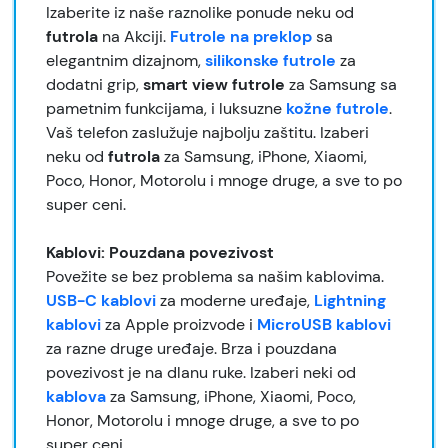
Izaberite iz naše raznolike ponude neku od
futrola
na Akciji.
Futrole na preklop
sa
elegantnim dizajnom,
silikonske futrole
za
dodatni grip,
smart view futrole
za Samsung sa
pametnim funkcijama, i luksuzne
kožne futrole
.
Vaš telefon zaslužuje najbolju zaštitu. Izaberi
neku od
futrola
za Samsung, iPhone, Xiaomi,
Poco, Honor, Motorolu i mnoge druge, a sve to po
super ceni.
Kablovi: Pouzdana povezivost
Povežite se bez problema sa našim kablovima.
USB-C kablovi
za moderne uređaje,
Lightning
kablovi
za Apple proizvode i
MicroUSB kablovi
za razne druge uređaje. Brza i pouzdana
povezivost je na dlanu ruke. Izaberi neki od
kablova
za Samsung, iPhone, Xiaomi, Poco,
Honor, Motorolu i mnoge druge, a sve to po
super ceni.