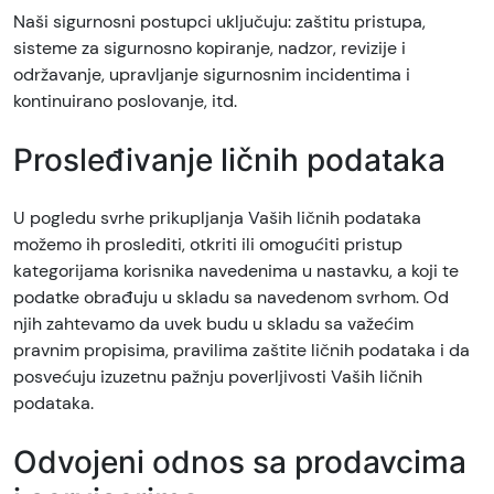
Naši sigurnosni postupci uključuju: zaštitu pristupa,
sisteme za sigurnosno kopiranje, nadzor, revizije i
održavanje, upravljanje sigurnosnim incidentima i
kontinuirano poslovanje, itd.
Prosleđivanje ličnih podataka
U pogledu svrhe prikupljanja Vaših ličnih podataka
možemo ih proslediti, otkriti ili omogućiti pristup
kategorijama korisnika navedenima u nastavku, a koji te
podatke obrađuju u skladu sa navedenom svrhom. Od
njih zahtevamo da uvek budu u skladu sa važećim
pravnim propisima, pravilima zaštite ličnih podataka i da
posvećuju izuzetnu pažnju poverljivosti Vaših ličnih
podataka.
Odvojeni odnos sa prodavcima