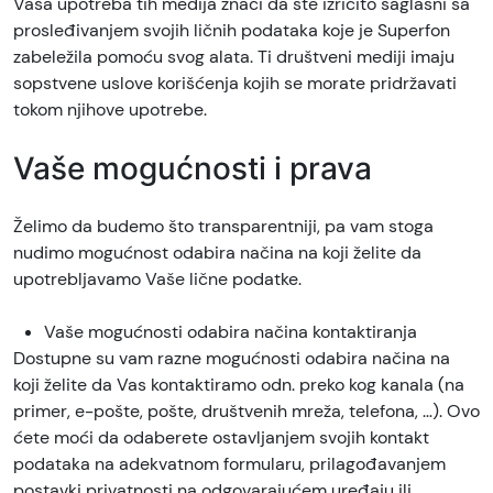
Vaša upotreba tih medija znači da ste izričito saglasni sa
prosleđivanjem svojih ličnih podataka koje je Superfon
zabeležila pomoću svog alata. Ti društveni mediji imaju
sopstvene uslove korišćenja kojih se morate pridržavati
tokom njihove upotrebe.
Vaše mogućnosti i prava
Želimo da budemo što transparentniji, pa vam stoga
nudimo mogućnost odabira načina na koji želite da
upotrebljavamo Vaše lične podatke.
Vaše mogućnosti odabira načina kontaktiranja
Dostupne su vam razne mogućnosti odabira načina na
koji želite da Vas kontaktiramo odn. preko kog kanala (na
primer, e-pošte, pošte, društvenih mreža, telefona, …). Ovo
ćete moći da odaberete ostavljanjem svojih kontakt
podataka na adekvatnom formularu, prilagođavanjem
postavki privatnosti na odgovarajućem uređaju ili