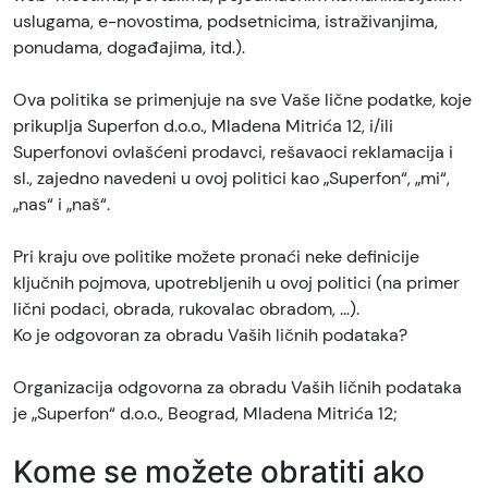
uslugama, e-novostima, podsetnicima, istraživanjima,
ponudama, događajima, itd.).
Ova politika se primenjuje na sve Vaše lične podatke, koje
prikuplja Superfon d.o.o., Mladena Mitrića 12, i/ili
Superfonovi ovlašćeni prodavci, rešavaoci reklamacija i
sl., zajedno navedeni u ovoj politici kao „Superfon“, „mi“,
„nas“ i „naš“.
Pri kraju ove politike možete pronaći neke definicije
ključnih pojmova, upotrebljenih u ovoj politici (na primer
lični podaci, obrada, rukovalac obradom, …).
Ko je odgovoran za obradu Vaših ličnih podataka?
Organizacija odgovorna za obradu Vaših ličnih podataka
je „Superfon“ d.o.o., Beograd, Mladena Mitrića 12;
Kome se možete obratiti ako