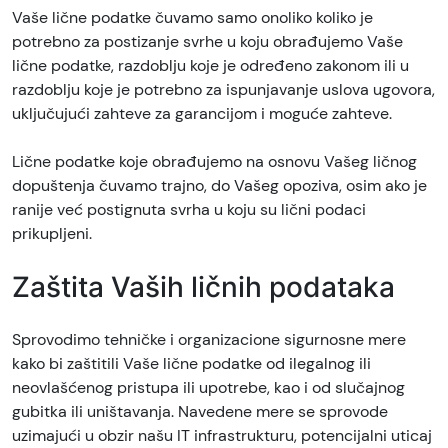
Vaše lične podatke čuvamo samo onoliko koliko je
potrebno za postizanje svrhe u koju obrađujemo Vaše
lične podatke, razdoblju koje je određeno zakonom ili u
razdoblju koje je potrebno za ispunjavanje uslova ugovora,
uključujući zahteve za garancijom i moguće zahteve.
Lične podatke koje obrađujemo na osnovu Vašeg ličnog
dopuštenja čuvamo trajno, do Vašeg opoziva, osim ako je
ranije već postignuta svrha u koju su lični podaci
prikupljeni.
Zaštita Vaših ličnih podataka
Sprovodimo tehničke i organizacione sigurnosne mere
kako bi zaštitili Vaše lične podatke od ilegalnog ili
neovlašćenog pristupa ili upotrebe, kao i od slučajnog
gubitka ili uništavanja. Navedene mere se sprovode
uzimajući u obzir našu IT infrastrukturu, potencijalni uticaj