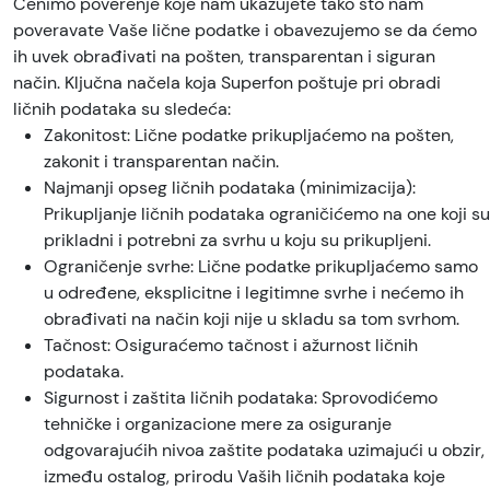
Cenimo poverenje koje nam ukazujete tako što nam
poveravate Vaše lične podatke i obavezujemo se da ćemo
ih uvek obrađivati na pošten, transparentan i siguran
način. Ključna načela koja Superfon poštuje pri obradi
ličnih podataka su sledeća:
Zakonitost: Lične podatke prikupljaćemo na pošten,
zakonit i transparentan način.
Najmanji opseg ličnih podataka (minimizacija):
Prikupljanje ličnih podataka ograničićemo na one koji su
prikladni i potrebni za svrhu u koju su prikupljeni.
Ograničenje svrhe: Lične podatke prikupljaćemo samo
u određene, eksplicitne i legitimne svrhe i nećemo ih
obrađivati na način koji nije u skladu sa tom svrhom.
Tačnost: Osiguraćemo tačnost i ažurnost ličnih
podataka.
Sigurnost i zaštita ličnih podataka: Sprovodićemo
tehničke i organizacione mere za osiguranje
odgovarajućih nivoa zaštite podataka uzimajući u obzir,
između ostalog, prirodu Vaših ličnih podataka koje