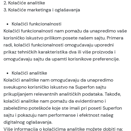
2. Kolačiće analitike
3. Kolačiće marketinga i oglašavanja
Kolačići funkcionalnosti
Kolačići funkcionalnosti nam pomažu da unapredimo vaše
korisničko iskustvo prilikom posete našem sajtu. Primera
radi, kolačići funkcionalnosti omogućavaju uporedni
prikaz tehničkih karakteristika dva ili više proizvoda i
omogućavaju sajtu da upamti korisnikove preferencije.
Kolačići analitike
Kolačići analitike nam omogućavaju da unapredimo
sveukupno korisničko iskustvo na Superfon sajtu
prikupljanjem relevantnih analitičkih podataka. Takođe,
kolačići analitike nam pomažu da evidentiramo i
zabeležimo poteškoće koje ste imali pri poseti Superfon
sajtu i pokazuju nam performanse i efektnost našeg
digitalnog oglašavanja.
Više informacija o kolačićima analitike možete dobiti na: