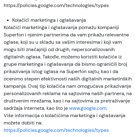
https://policies.google.com/technologies/types
Kolačići marketinga i oglašavanja
Kolačići marketinga i oglašavanja pomažu kompaniji
Superfon i njenim partnerima da vam prikažu relevantne
oglase, koji su u skladu sa vašim interesima i koji vam
mogu biti značajniji od drugih, nepersonalizovanih
digitalnih oglasa. Takođe, možemo koristiti kolačiće iz
grupe marketinga i oglašavanja da bismo ograničili broj
prikazivanja istog oglasa na Superfon sajtu, kao i da
ocenimo stepen efektivnosti naših digitalnih marketinških
kampanja. Ovaj tip kolačića nam omogućava prikazivanje
personalizovanih reklama na sajtovima naših partnera, na
društvenim mrežama, kao i na sajtovima za pretraživanje
sadržaja interneta, kao što je
www.google.com
.
Više informacija o kolačićima marketinga i oglašavanja
možete dobiti na:
https://policies.google.com/technologies/types