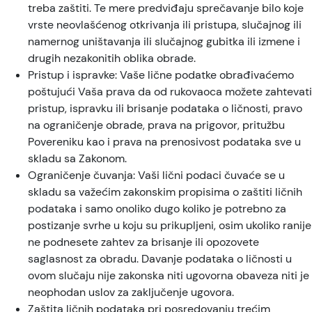
treba zaštiti. Te mere predviđaju sprečavanje bilo koje
vrste neovlašćenog otkrivanja ili pristupa, slučajnog ili
namernog uništavanja ili slučajnog gubitka ili izmene i
drugih nezakonitih oblika obrade.
Pristup i ispravke: Vaše lične podatke obrađivaćemo
poštujući Vaša prava da od rukovaoca možete zahtevati
pristup, ispravku ili brisanje podataka o ličnosti, pravo
na ograničenje obrade, prava na prigovor, pritužbu
Povereniku kao i prava na prenosivost podataka sve u
skladu sa Zakonom.
Ograničenje čuvanja: Vaši lični podaci čuvaće se u
skladu sa važećim zakonskim propisima o zaštiti ličnih
podataka i samo onoliko dugo koliko je potrebno za
postizanje svrhe u koju su prikupljeni, osim ukoliko ranije
ne podnesete zahtev za brisanje ili opozovete
saglasnost za obradu. Davanje podataka o ličnosti u
ovom slučaju nije zakonska niti ugovorna obaveza niti je
neophodan uslov za zaključenje ugovora.
Zaštita ličnih podataka pri posredovanju trećim