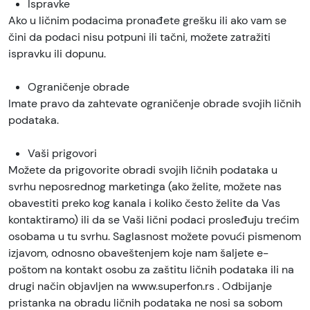
Ispravke
Ako u ličnim podacima pronađete grešku ili ako vam se
čini da podaci nisu potpuni ili tačni, možete zatražiti
ispravku ili dopunu.
Ograničenje obrade
Imate pravo da zahtevate ograničenje obrade svojih ličnih
podataka.
Vaši prigovori
Možete da prigovorite obradi svojih ličnih podataka u
svrhu neposrednog marketinga (ako želite, možete nas
obavestiti preko kog kanala i koliko često želite da Vas
kontaktiramo) ili da se Vaši lični podaci prosleđuju trećim
osobama u tu svrhu. Saglasnost možete povući pismenom
izjavom, odnosno obaveštenjem koje nam šaljete e-
poštom na kontakt osobu za zaštitu ličnih podataka ili na
drugi način objavljen na www.superfon.rs . Odbijanje
pristanka na obradu ličnih podataka ne nosi sa sobom