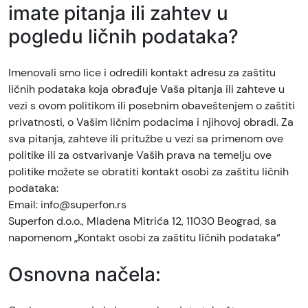
imate pitanja ili zahtev u
pogledu ličnih podataka?
Imenovali smo lice i odredili kontakt adresu za zaštitu
ličnih podataka koja obrađuje Vaša pitanja ili zahteve u
vezi s ovom politikom ili posebnim obaveštenjem o zaštiti
privatnosti, o Vašim ličnim podacima i njihovoj obradi. Za
sva pitanja, zahteve ili pritužbe u vezi sa primenom ove
politike ili za ostvarivanje Vaših prava na temelju ove
politike možete se obratiti kontakt osobi za zaštitu ličnih
podataka:
Email: info@superfon.rs
Superfon d.o.o., Mladena Mitrića 12, 11030 Beograd, sa
napomenom „Kontakt osobi za zaštitu ličnih podataka“
Osnovna načela: