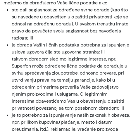
možemo da obrađujemo Vaše lične podatke ako:
ste dali saglasnost za određene svrhe obrade (kao što
su navedene u obaveštenju o zaštiti privatnosti koje se
odnosi na određenu obradu). U svakom trenutku imate
pravo da povučete svoju saglasnost bez navođenja
razloga; ili
je obrada Vaših ličnih podataka potrebna za ispunjenje
uslova ugovora čija ste ugovorna stranka; ili
takvom obradom sledimo legitimne interese, npr.
Superfon može određene lične podatke da obrađuje u
svrhu sprečavanja zloupotrebe, odnosno prevare, pri
utvrđivanju prava na temelju garancije, kako bi u
određenim primerima proverila Vaše zadovoljstvo
njenim proizvodima i uslugama. O legitimnim
interesima obavestićemo Vas u obaveštenju o zaštiti
privatnosti povezanoj sa tom posebnom obradom; ili
je to potrebno za ispunjavanje naših zakonskih obaveza,
npr. prilikom kupovine,(plaćanje, mesto i datum
preuzimanja, itd.), reklamacije, vraćanje proizvoda