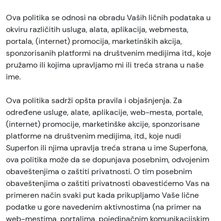
Ova politika se odnosi na obradu Vaših ličnih podataka u
okviru različitih usluga, alata, aplikacija, webmesta,
portala, (internet) promocija, marketinških akcija,
sponzorisanih platformi na društvenim medijima itd., koje
pružamo ili kojima upravljamo mi ili treća strana u naše
ime.
Ova politika sadrži opšta pravila i objašnjenja. Za
određene usluge, alate, aplikacije, web-mesta, portale,
(internet) promocije, marketinške akcije, sponzorisane
platforme na društvenim medijima, itd., koje nudi
Superfon ili njima upravlja treća strana u ime Superfona,
ova politika može da se dopunjava posebnim, odvojenim
obaveštenjima o zaštiti privatnosti. O tim posebnim
obaveštenjima o zaštiti privatnosti obavestićemo Vas na
primeren način svaki put kada prikupljamo Vaše lične
podatke u gore navedenim aktivnostima (na primer na
web-mestima, portalima, pojedinačnim komunikacijskim