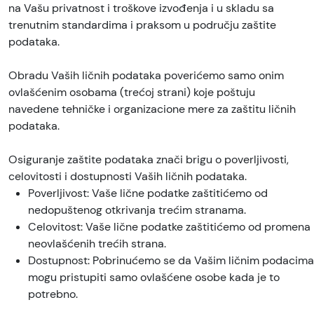
na Vašu privatnost i troškove izvođenja i u skladu sa
trenutnim standardima i praksom u području zaštite
podataka.
Obradu Vaših ličnih podataka poverićemo samo onim
ovlašćenim osobama (trećoj strani) koje poštuju
navedene tehničke i organizacione mere za zaštitu ličnih
podataka.
Osiguranje zaštite podataka znači brigu o poverljivosti,
celovitosti i dostupnosti Vaših ličnih podataka.
Poverljivost: Vaše lične podatke zaštitićemo od
nedopuštenog otkrivanja trećim stranama.
Celovitost: Vaše lične podatke zaštitićemo od promena
neovlašćenih trećih strana.
Dostupnost: Pobrinućemo se da Vašim ličnim podacima
mogu pristupiti samo ovlašćene osobe kada je to
potrebno.