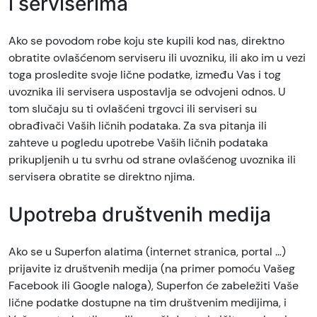
i serviserima
Ako se povodom robe koju ste kupili kod nas, direktno
obratite ovlašćenom serviseru ili uvozniku, ili ako im u vezi
toga prosledite svoje lične podatke, između Vas i tog
uvoznika ili servisera uspostavlja se odvojeni odnos. U
tom slučaju su ti ovlašćeni trgovci ili serviseri su
obrađivači Vaših ličnih podataka. Za sva pitanja ili
zahteve u pogledu upotrebe Vaših ličnih podataka
prikupljenih u tu svrhu od strane ovlašćenog uvoznika ili
servisera obratite se direktno njima.
Upotreba društvenih medija
Ako se u Superfon alatima (internet stranica, portal …)
prijavite iz društvenih medija (na primer pomoću Vašeg
Facebook ili Google naloga), Superfon će zabeležiti Vaše
lične podatke dostupne na tim društvenim medijima, i