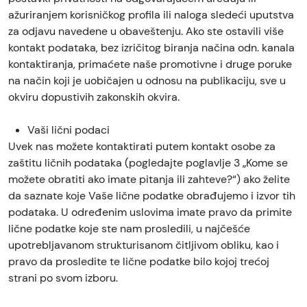
ažuriranjem korisničkog profila ili naloga sledeći uputstva
za odjavu navedene u obaveštenju. Ako ste ostavili više
kontakt podataka, bez izričitog biranja načina odn. kanala
kontaktiranja, primaćete naše promotivne i druge poruke
na način koji je uobičajen u odnosu na publikaciju, sve u
okviru dopustivih zakonskih okvira.
Vaši lični podaci
Uvek nas možete kontaktirati putem kontakt osobe za
zaštitu ličnih podataka (pogledajte poglavlje 3 „Kome se
možete obratiti ako imate pitanja ili zahteve?“) ako želite
da saznate koje Vaše lične podatke obrađujemo i izvor tih
podataka. U određenim uslovima imate pravo da primite
lične podatke koje ste nam prosledili, u najčešće
upotrebljavanom strukturisanom čitljivom obliku, kao i
pravo da prosledite te lične podatke bilo kojoj trećoj
strani po svom izboru.