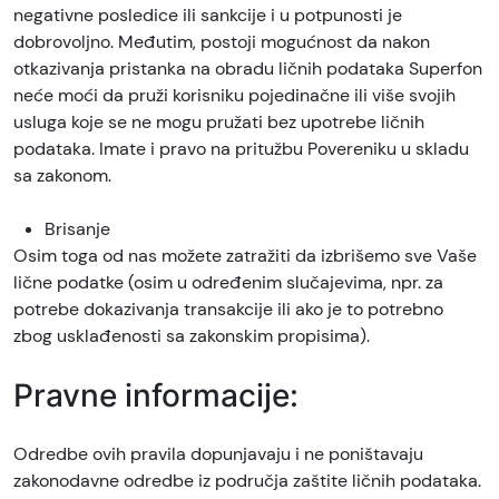
negativne posledice ili sankcije i u potpunosti je
dobrovoljno. Međutim, postoji mogućnost da nakon
otkazivanja pristanka na obradu ličnih podataka Superfon
neće moći da pruži korisniku pojedinačne ili više svojih
usluga koje se ne mogu pružati bez upotrebe ličnih
podataka. Imate i pravo na pritužbu Povereniku u skladu
sa zakonom.
Brisanje
Osim toga od nas možete zatražiti da izbrišemo sve Vaše
lične podatke (osim u određenim slučajevima, npr. za
potrebe dokazivanja transakcije ili ako je to potrebno
zbog usklađenosti sa zakonskim propisima).
Pravne informacije:
Odredbe ovih pravila dopunjavaju i ne poništavaju
zakonodavne odredbe iz područja zaštite ličnih podataka.