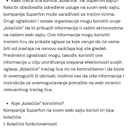
Kako treća lica koriste „kolačiće“ na Superfon sajtu?
Kako bi obezbedila određene usluge na svom web sajtu,
kompanija Superfon može sarađivati sa trećim licima.
Drugi oglašivači i ostale organizacije mogu koristiti svoje
„kolačiće“ da bi prikupili informacije o vašim aktivnostima
na našem web sajtu. Ove informacije mogu koristiti
trećem licu da prikaže oglase za koje veruje da će vama
biti od značaja na osnovu sadržaja koji ste gledali.
Predmetni oglašivači mogu, takođe, koristiti ove
informacije u cilju utvrđivanja stepena efektivnosti svojih
oglasa. „Kolačiće“ trećeg lica mi ne kontrolišemo i da biste
ih onemogućili ili izbrisali, molimo vas da više informacija i
instrukcije za onemogućavanje potražite na web stranici
relevantnog trećeg lica.
Koje „kolačiće“ koristimo?
Kompanija Superfon na svom web sajtu koristi tri tipa
kolačića:
1. Kolačiće funkcionalnosti