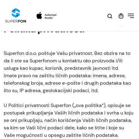
Politika privatnosti
Superfon d.o.o. poštuje Vašu privatnost. Bez obzira na to
da li ste sa Superfonom u kontaktu oko proizvoda i/ili
usluga kao kupac, korisnik, predstavnik javnosti itd.
Imate pravo na zaštitu ličnih podataka: imena, adrese,
telefonskog broja, adrese e-pošte i drugih podataka kao
što su, IP adresa, geolokacijski podaci, itd.
U Politici privatnosti Superfon („ova politika“), opisuje se
postupak prikupljanja Vaših ličnih podataka i svrha u koju
se oni prikupljaju, način korišćenja Vaših ličnih podataka,
sa kim se Vaši lični podaci dele, kako se štite i koje su
Vaše mogućnosti u opsegu zaštite ličnih podataka.