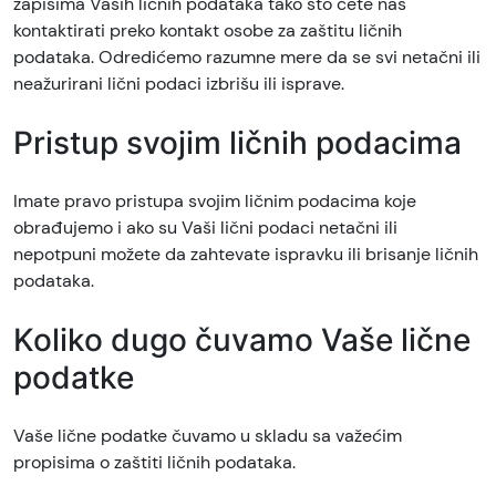
zapisima Vaših ličnih podataka tako što ćete nas
kontaktirati preko kontakt osobe za zaštitu ličnih
podataka. Odredićemo razumne mere da se svi netačni ili
neažurirani lični podaci izbrišu ili isprave.
Pristup svojim ličnih podacima
Imate pravo pristupa svojim ličnim podacima koje
obrađujemo i ako su Vaši lični podaci netačni ili
nepotpuni možete da zahtevate ispravku ili brisanje ličnih
podataka.
Koliko dugo čuvamo Vaše lične
podatke
Vaše lične podatke čuvamo u skladu sa važećim
propisima o zaštiti ličnih podataka.