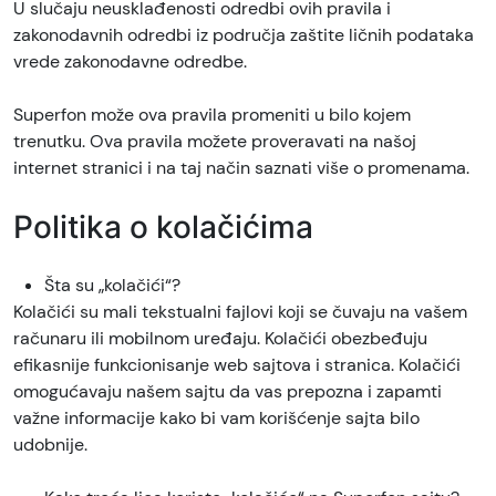
U slučaju neusklađenosti odredbi ovih pravila i
zakonodavnih odredbi iz područja zaštite ličnih podataka
vrede zakonodavne odredbe.
Superfon može ova pravila promeniti u bilo kojem
trenutku. Ova pravila možete proveravati na našoj
internet stranici i na taj način saznati više o promenama.
Politika o kolačićima
Šta su „kolačići“?
Kolačići su mali tekstualni fajlovi koji se čuvaju na vašem
računaru ili mobilnom uređaju. Kolačići obezbeđuju
efikasnije funkcionisanje web sajtova i stranica. Kolačići
omogućavaju našem sajtu da vas prepozna i zapamti
važne informacije kako bi vam korišćenje sajta bilo
udobnije.