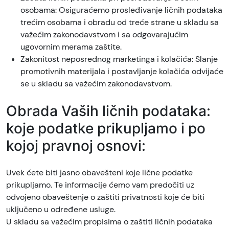
osobama: Osiguraćemo prosleđivanje ličnih podataka
trećim osobama i obradu od treće strane u skladu sa
važećim zakonodavstvom i sa odgovarajućim
ugovornim merama zaštite.
Zakonitost neposrednog marketinga i kolačića: Slanje
promotivnih materijala i postavljanje kolačića odvijaće
se u skladu sa važećim zakonodavstvom.
Obrada Vaših ličnih podataka:
koje podatke prikupljamo i po
kojoj pravnoj osnovi:
Uvek ćete biti jasno obavešteni koje lične podatke
prikupljamo. Te informacije ćemo vam predočiti uz
odvojeno obaveštenje o zaštiti privatnosti koje će biti
uključeno u određene usluge.
U skladu sa važećim propisima o zaštiti ličnih podataka