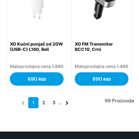
XO Kućni punjač od 20W
XO FM Transmiter
(USB-C) L160, Beli
BCC10, Crni
Maloprodajna cena 1.890
Maloprodajna cena 1.490
690
890
RSD
RSD
99 Proizvoda
1
2
3
...