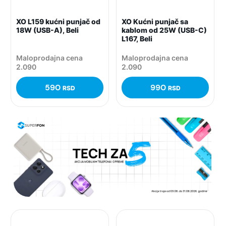
XO L159 kućni punjač od
XO Kućni punjač sa
18W (USB-A), Beli
kablom od 25W (USB-C)
L167, Beli
Maloprodajna cena
Maloprodajna cena
2.090
2.090
590
990
RSD
RSD