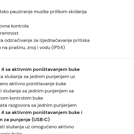
sko pauziranje muzike prilikom skidanja
sovna kontrola
rentnost
a odzračivanje za izjednačavanje pritiska
na prašinu, znoj i vodu (IP54)
 4 sa aktivnim poništavanjem buke
ta slušanja sa jednim punjenjem uz
no aktivno poništavanje buke
ti slušanja sa jednim punjenjem sa
enom kontrolom buke
sata razgovora sa jednim punjenjem
 4 sa aktivnim poništavanjem buke i
m za punjenje (USB‑C)
ati slušanja uz omogućeno aktivno
vanje buke