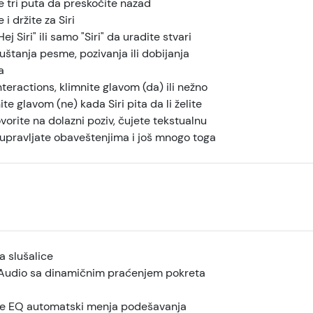
te tri puta da preskočite nazad
e i držite za Siri
ej Siri" ili samo "Siri" da uradite stvari
štanja pesme, pozivanja ili dobijanja
a
Interactions, klimnite glavom (da) ili nežno
e glavom (ne) kada Siri pita da li želite
orite na dolazni poziv, čujete tekstualnu
 upravljate obaveštenjima i još mnogo toga
a slušalice
 Audio sa dinamičnim praćenjem pokreta
e EQ automatski menja podešavanja