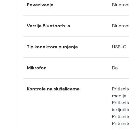
Povezivanje
Bluetoo
Verzija Bluetooth-a
Bluetoo
Tip konektora punjenja
USB-C
Mikrofon
Da
Kontrole na slušalicama
Pritisni
medija
Pritisni
isključit
Pritisni
Pritisni