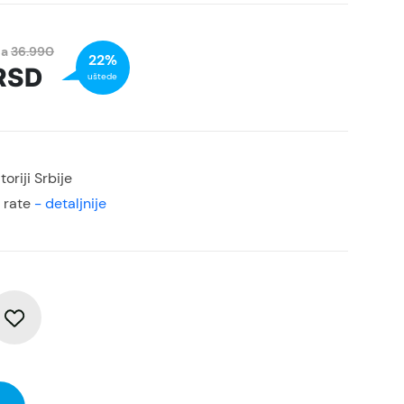
na
36.990
22%
RSD
uštede
oriji Srbije
 rate
- detaljnije