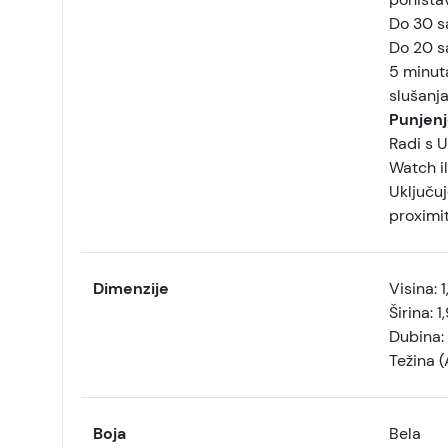
Do 30 s
Do 20 s
5 minut
slušanja
Punjenj
Radi s 
Watch il
Uključuj
proximi
Dimenzije
Visina:
1
Širina:
1
Dubina:
Težina (
Boja
Bela