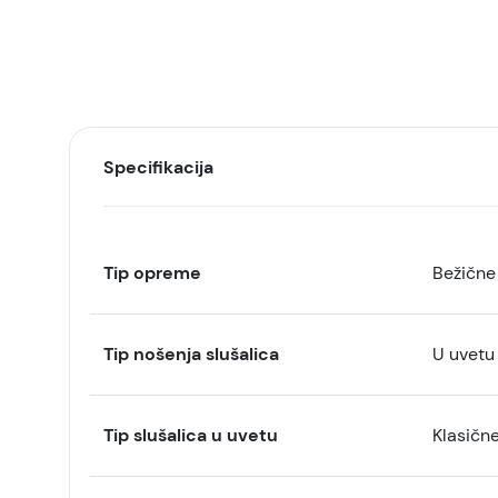
Specifikacija
Tip opreme
Bežične 
Tip nošenja slušalica
U uvetu
Tip slušalica u uvetu
Klasičn