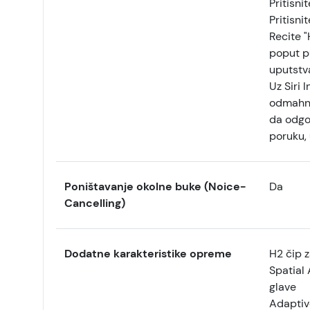
Pritisni
Pritisnit
Recite "H
poput pu
uputstv
Uz Siri 
odmahnit
da odgov
poruku,
Poništavanje okolne buke (Noice-
Da
Cancelling)
Dodatne karakteristike opreme
H2 čip z
Spatial
glave
Adaptiv