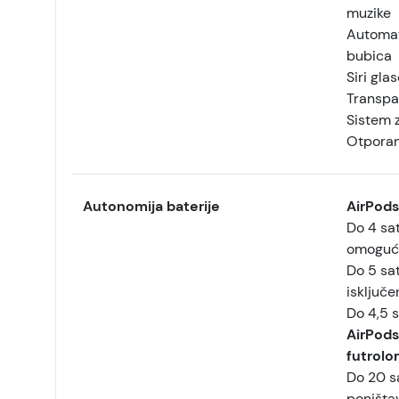
muzike
Automat
bubica
Siri gla
Transpa
Sistem z
Otporan 
Autonomija baterije
AirPods
Do 4 sa
omoguće
Do 5 sa
isključ
Do 4,5 
AirPods
futrolo
Do 20 s
poništa