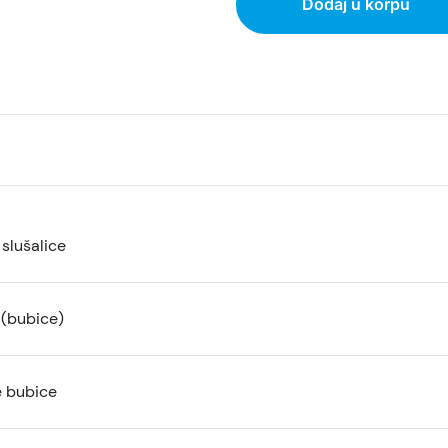
Dodaj u korpu
slušalice
 (bubice)
e bubice