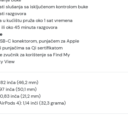
ati slušanja sa isključenom kontrolom buke
ati razgovora
a u kućištu pruža oko 1 sat vremena
 ili oko 45 minuta razgovora
e
USB-C konektorom, punjačem za Apple
i punjačima sa Qi sertifikatom
e zvučnik za korištenje sa Find My
ty View
,82 inča (46,2 mm)
,97 inča (50,1 mm)
0,83 inča (21,2 mm)
AirPods 4):
1,14 inči (32,3 grama)