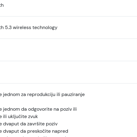
th
th 5.3 wireless technology
te jednom za reprodukciju ili pauziranje
te jednom da odgovorite na poziv ili
e ili uključite zvuk
te dvaput da završite poziv
te dvaput da preskočite napred