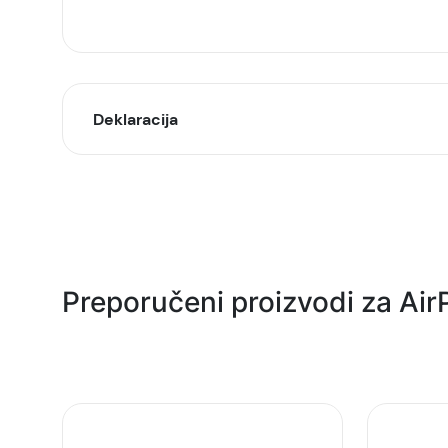
Deklaracija
Model:
Naziv i vrsta robe:
Uvoznik:
Preporučeni proizvodi za Air
EAN:
Zemlja porekla:
Prava potrošača: