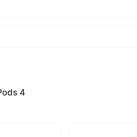
mxp93zm/a AirPods 4 (USB-C) with Active Noise Cancell
Bežične slušalice
Superfon
Pods 4
195949689673
Vijetnam
Zagarantovana sva prava kupaca po osnovu zakona o zaštit