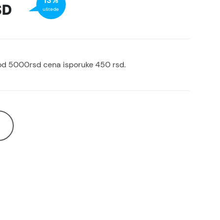
13%
SD
uštede
od 5000rsd cena isporuke 450 rsd.