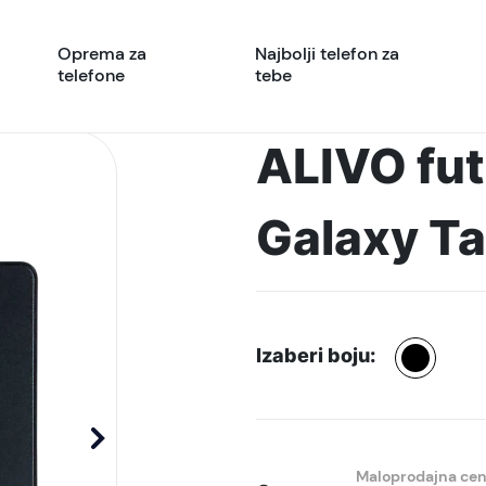
Oprema za
Najbolji telefon za
telefone
tebe
ALIVO futr
Galaxy Ta
Izaberi boju:
Maloprodajna ce