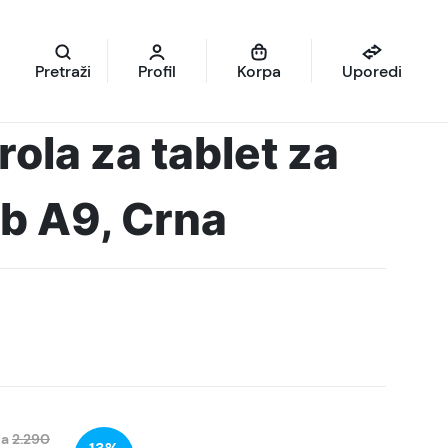
Pretraži
Profil
Korpa
Uporedi
ola za tablet za
b A9, Crna
na
2.290