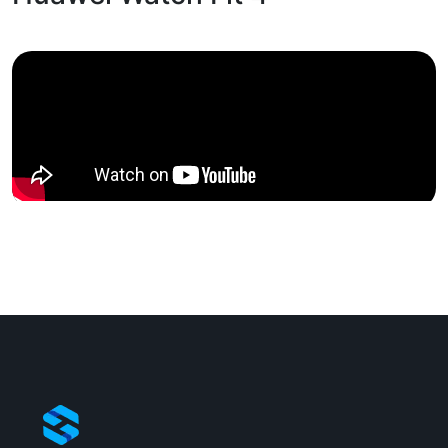
Uvoznik:
Mison, Roaming
EAN:
6942103155000
Zemlja porekla:
Kina
Prava potrošača:
Zagarantovana sva prava kupaca po osnovu
zakona o zaštiti potrošača. Detaljnije o ugovoru
na daljinu, uslove reklamacije i povrata pročitajte
-
ovde
Napomena:
Superfon doo se trudi da informacije i fotografije
artikala budu što tačnije i detaljnije ali ne može
da garantuje da su svi podaci apsolutno ispravni.