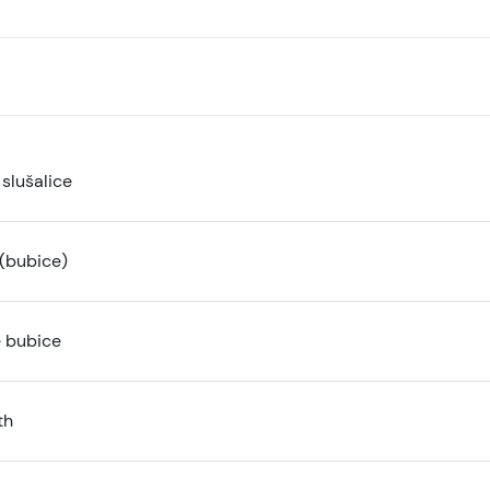
slušalice
 (bubice)
e bubice
th