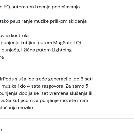
e EQ automatski menja podešavanja
sko pauziranje muzike prilikom skidanja
sovna kontrola
 punjenje kutijice putem MagSafe i Qi
 punjača, i žično putem Lightning
ra
rPods slušalice treće generacije do 6 sati
 muzike i do 4 sata razgovora. Za samo 5
unjenja dobija se sat vremena slušanja ili
ra. Sa kutijicom za punjenje možete imati
slušanja muzike.
m