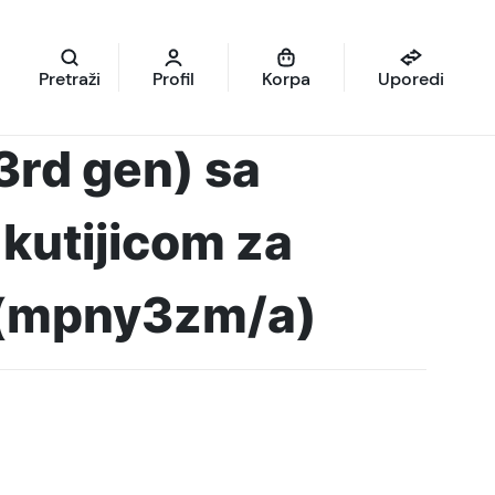
Pretraži
Profil
Korpa
Uporedi
3rd gen) sa
 kutijicom za
 (mpny3zm/a)