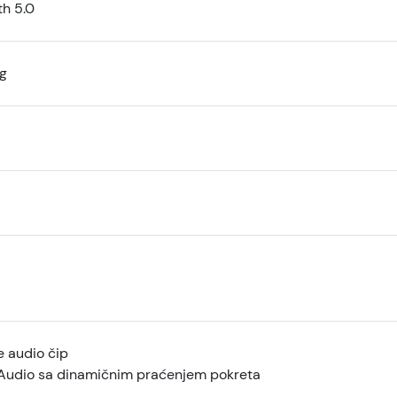
th 5.0
ng
e audio čip
 Audio sa dinamičnim praćenjem pokreta