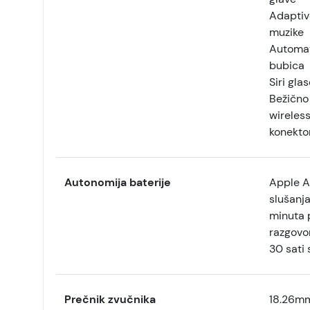
Adaptiv
muzike
Automat
bubica
Siri gla
Bežično
wireless
konekto
Autonomija baterije
Apple Ai
slušanja
minuta p
razgovo
30 sati 
Prečnik zvučnika
18.26m