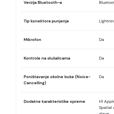
Verzija Bluetooth-a
Bluetoo
Tip konektora punjenja
Lightni
Mikrofon
Da
Kontrole na slušalicama
Da
Poništavanje okolne buke (Noice-
Da
Cancelling)
Dodatne karakteristike opreme
H1 Appl
Spatial
glave