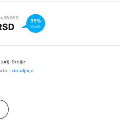
na
36.990
35%
RSD
uštede
oriji Srbije
rate
- detaljnije