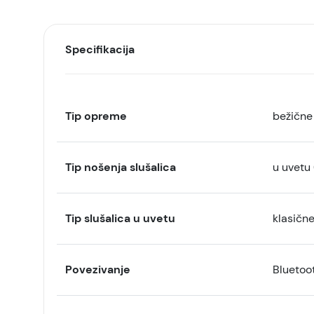
Specifikacija
Tip opreme
bežične 
Tip nošenja slušalica
u uvetu
Tip slušalica u uvetu
klasičn
Povezivanje
Bluetoo