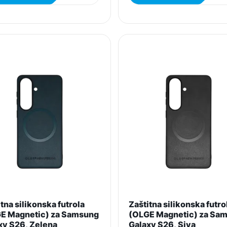
tna silikonska futrola
Zaštitna silikonska futro
E Magnetic) za Samsung
(OLGE Magnetic) za Sa
xy S26, Zelena
Galaxy S26, Siva