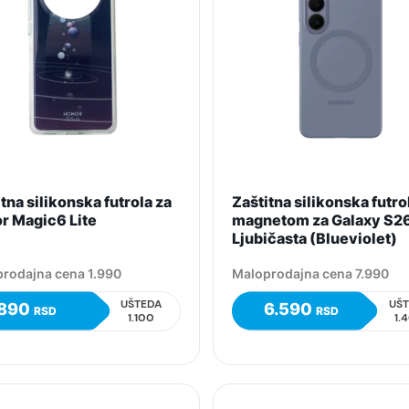
tna silikonska futrola za
Zaštitna silikonska futro
r Magic6 Lite
magnetom za Galaxy S2
Ljubičasta (Blueviolet)
rodajna cena 1.990
Maloprodajna cena 7.990
UŠTEDA
UŠ
890
6.590
RSD
RSD
1.100
1.