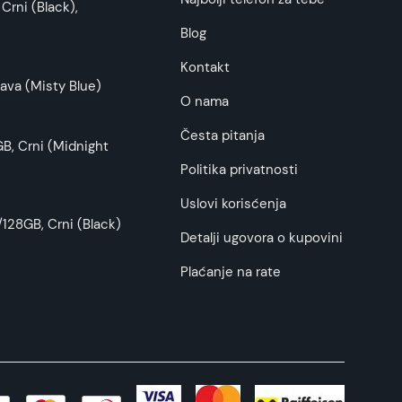
Crni (Black),
Blog
Kontakt
ava (Misty Blue)
O nama
Česta pitanja
B, Crni (Midnight
Politika privatnosti
Uslovi korisćenja
128GB, Crni (Black)
Detalji ugovora o kupovini
Plaćanje na rate