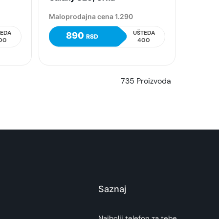
Maloprodajna cena 1.290
TEDA
UŠTEDA
890
RSD
00
400
735 Proizvoda
Saznaj
Najbolji telefon za tebe