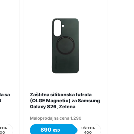
la sa
Zaštitna silikonska futrola
6
(OLGE Magnetic) za Samsung
Galaxy S26, Zelena
Maloprodajna cena 1.290
TEDA
UŠTEDA
890
RSD
400
400