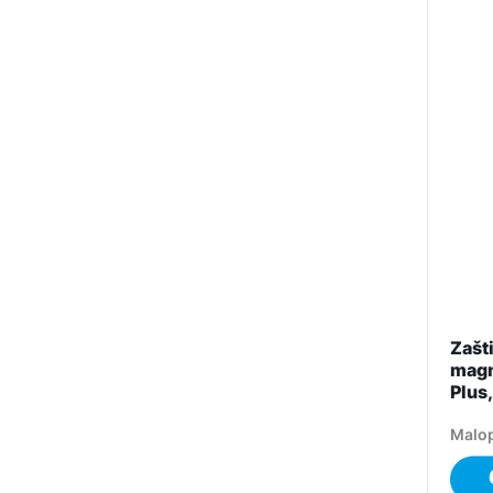
Zašti
magn
Plus,
Malop