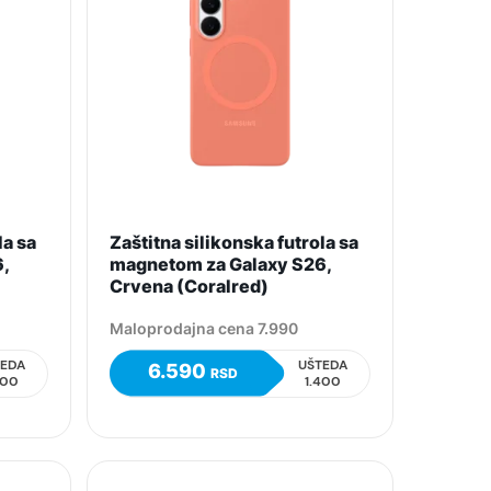
la sa
Zaštitna silikonska futrola sa
6,
magnetom za Galaxy S26,
Crvena (Coralred)
Maloprodajna cena 7.990
TEDA
UŠTEDA
6.590
RSD
400
1.400