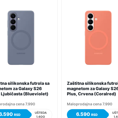
tna silikonska futrola sa
Zaštitna silikonska futro
etom za Galaxy S26
magnetom za Galaxy S2
 Ljubičasta (Blueviolet)
Plus, Crvena (Coralred)
rodajna cena 7.990
Maloprodajna cena 7.990
UŠTEDA
UŠ
6.590
6.590
RSD
RSD
1.400
1.