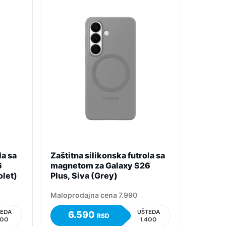
la sa
Zaštitna silikonska futrola sa
6
magnetom za Galaxy S26
olet)
Plus, Siva (Grey)
Maloprodajna cena 7.990
TEDA
UŠTEDA
6.590
RSD
400
1.400