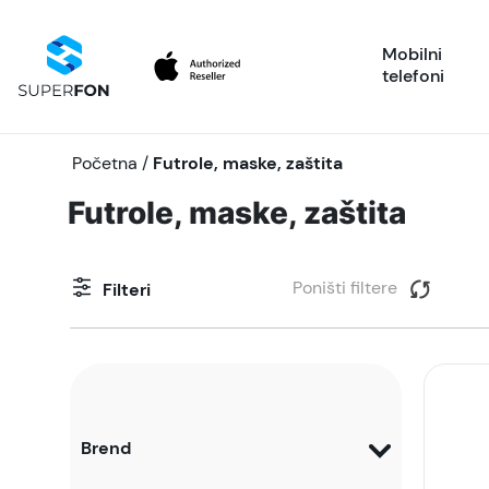
Mobilni
telefoni
Početna
/
Futrole, maske, zaštita
Futrole, maske, zaštita
Poništi filtere
Filteri
Brend