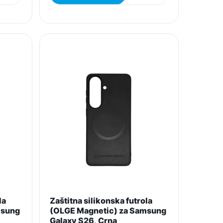
la
Zaštitna silikonska futrola
msung
(OLGE Magnetic) za Samsung
Galaxy S26, Crna