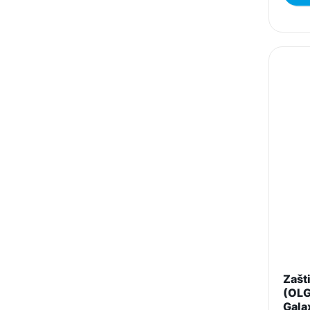
Zašti
(OLG
Gala