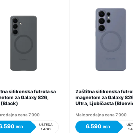
tna silikonska futrola sa
Zaštitna silikonska futro
etom za Galaxy S26,
magnetom za Galaxy S2
 (Black)
Ultra, Ljubičasta (Bluevi
rodajna cena 7.990
Maloprodajna cena 7.990
UŠTEDA
UŠ
6.590
6.590
RSD
RSD
1.400
1.