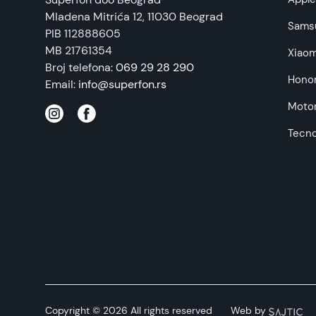
Mladena Mitrića 12
, 11030 Beograd
Sams
PIB 112888605
MB 21761354
Xiaom
Broj telefona:
069 29 28 290
Hono
Email:
info@superfon.rs
Motor
Tecn
Copyright © 2026 All rights reserved
Web by