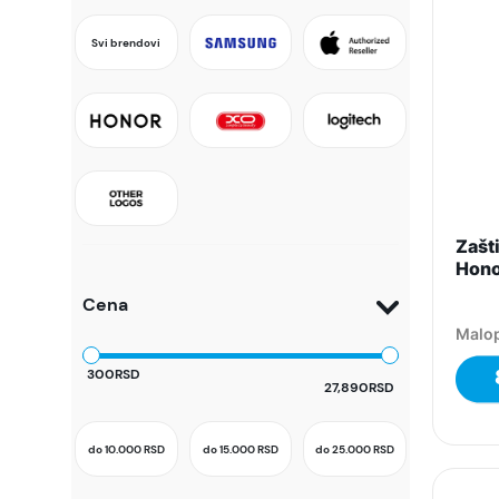
Svi brendovi
Zašti
Hono
Cena
Malop
300RSD
27,890RSD
do 10.000
RSD
do 15.000
RSD
do 25.000
RSD