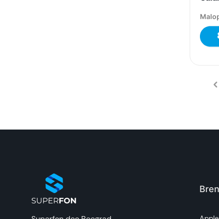
Malop
Bren
Superfon doo Beograd
Appl