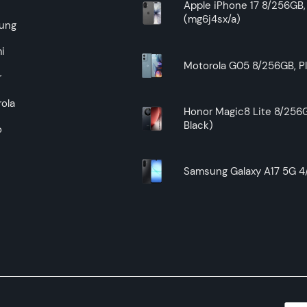
Apple iPhone 17 8/256GB, 
(mg6j4sx/a)
ung
i
Motorola G05 8/256GB, Pl
r
ola
Honor Magic8 Lite 8/256G
Black)
o
Samsung Galaxy A17 5G 4/