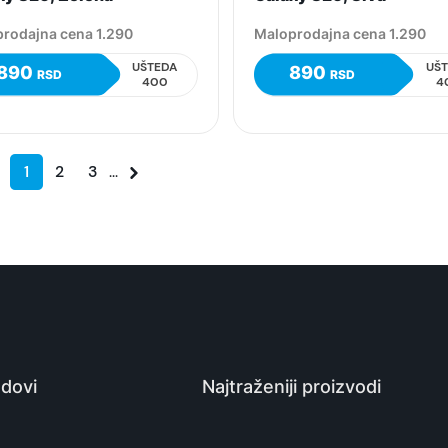
rodajna cena 1.290
Maloprodajna cena 1.290
UŠTEDA
UŠ
890
890
RSD
RSD
400
4
1
2
3
...
dovi
Najtraženiji proizvodi
e