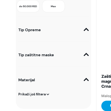
do 50.000
RSD
Max
Tip Opreme
Tip zaštitne maske
Zašti
Materijal
magn
Crna
Prikaži još filtera
Malop