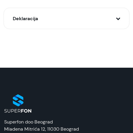
Deklaracija
Model:
Adapter Lightning na 3.5mm
Naziv i vrsta robe:
Adapter
Uvoznik:
Tehnomarket
EAN:
6982708238912
Zemlja porekla:
Superfon doo Beograd
Kina
Mladena Mitrića 12
, 11030 Beograd