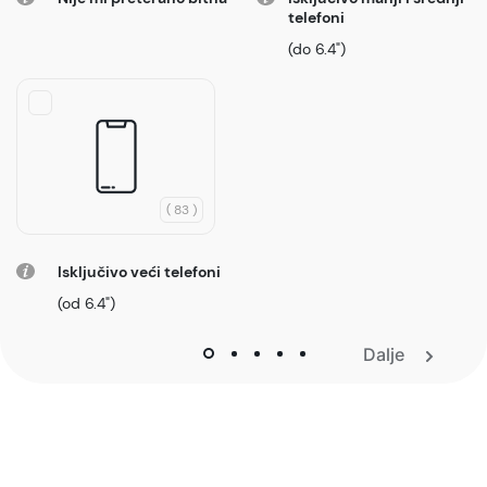
telefoni
(do 6.4")
( 83 )
Isključivo veći telefoni
(od 6.4")
Dalje