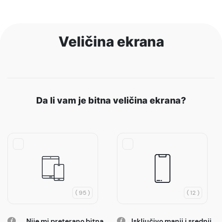
Veličina ekrana
Da li vam je bitna veličina ekrana?
( 95 )
( 12 )
Nije mi preterano bitna
Isključivo manji i srednji