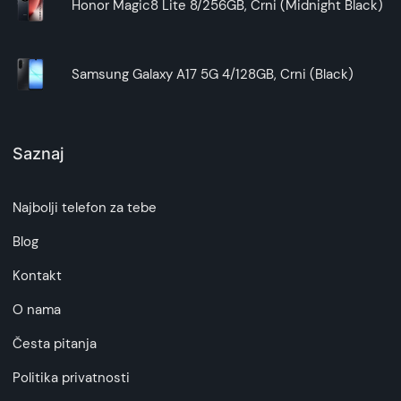
Honor Magic8 Lite 8/256GB, Crni (Midnight Black)
portovima i dugmićima na tabletu?
Ne, ova futrola je precizno dizajnirana tako da ne
Samsung Galaxy A17 5G 4/128GB, Crni (Black)
ograničava pristup svim portovima, dugmićima i
kameri na vašem Samsung Galaxy A7 Lite
tabletu. Silikonski unutrašnji deo ima
odgovarajuće izreze koji osiguravaju lako
Saznaj
korišćenje svih funkcija vašeg tableta bez
potrebe za izvlačenjem uređaja iz futrole.
Najbolji telefon za tebe
4. Zašto treba izabrati baš ovu futrolu za
Blog
Samsung Galaxy A7 Lite tablet?
Kontakt
Izbor ove futrole za vaš Samsung Galaxy A7 Lite
O nama
tablet znači biranje kombinacije stila,
funkcionalnosti i izdržljivosti. Osim što nudi
Česta pitanja
vrhunsku zaštitu od svakodnevnih oštećenja,
njena sposobnost da se transformiše u držač
Politika privatnosti
dodaje dodatnu vrednost vašem uređaju, čineći