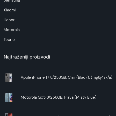
Samsung
tableta. Silikonska baza osigurava da uređaj
ostane na mestu, štiteći ga od klizanja i
Xiaomi
potencijalnih padova.
Honor
2. Kako funkcioniše mehanizam za
Motorola
pretvaranje futrole u držač?
Tecno
Mehanizam za pretvaranje futrole u držač je
intuitivan i jednostavan za korišćenje. Futrola je
Najtraženiji proizvodi
dizajnirana tako da se lako preklapa i formira
stabilnu osnovu, omogućavajući vam da
postavite tablet pod željenim uglom za gledanje
ili tipkanje.
Apple iPhone 17 8/256GB, Crni (Black), (mg6j4sx/a)
Ovo čini futrolu izuzetno praktičnom za korišćenje
u različitim situacijama, bilo da je reč o radu od
kuće, gledanju filmova ili čitanju elektronskih
Motorola G05 8/256GB, Plava (Misty Blue)
knjiga.
3. Da li futrola ograničava pristup