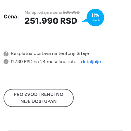
Maloprodajna cena
283.990
11%
Cena:
251.990
RSD
uštede
Besplatna dostava na teritoriji Srbije
11.739 RSD na 24 mesečne rate
- detaljnije
PROIZVOD TRENUTNO
NIJE DOSTUPAN