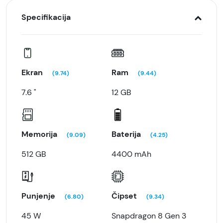
Specifikacija
Ekran
Ram
(9.74)
(9.44)
7.6 "
12 GB
Memorija
Baterija
(9.09)
(4.25)
512 GB
4400 mAh
Punjenje
Čipset
(6.80)
(9.34)
45 W
Snapdragon 8 Gen 3