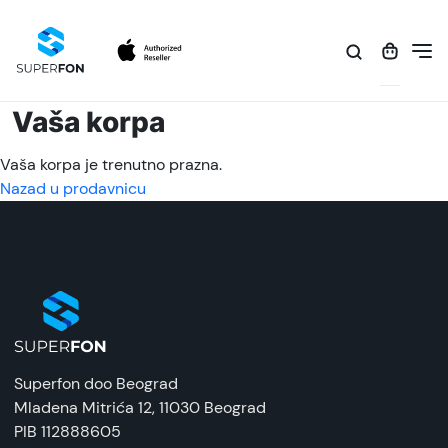
Vaša korpa
Vaša korpa je trenutno prazna.
Nazad u prodavnicu
Superfon doo Beograd
Mladena Mitrića 12
, 11030 Beograd
PIB 112888605