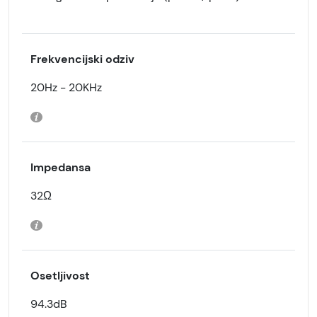
Frekvencijski odziv
20Hz - 20KHz
Impedansa
32Ω
Osetljivost
94.3dB