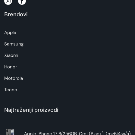
na daljinu, uslove reklamacije i povrata pročitajte
-
ovde
Brendovi
Napomena:
Superfon doo se trudi da informacije i fotografije
Apple
artikala budu što tačnije i detaljnije ali ne može
da garantuje da su svi podaci apsolutno ispravni.
Samsung
Xiaomi
Honor
Motorola
Tecno
Najtraženiji proizvodi
Apple iPhone 17 8/256GB, Crni (Black), (mg6j4sx/a)