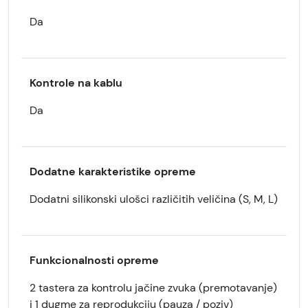
Da
Kontrole na kablu
Da
Dodatne karakteristike opreme
Dodatni silikonski ulošci različitih veličina (S, M, L)
Funkcionalnosti opreme
2 tastera za kontrolu jačine zvuka (premotavanje)
i 1 dugme za reprodukciju (pauza / poziv)