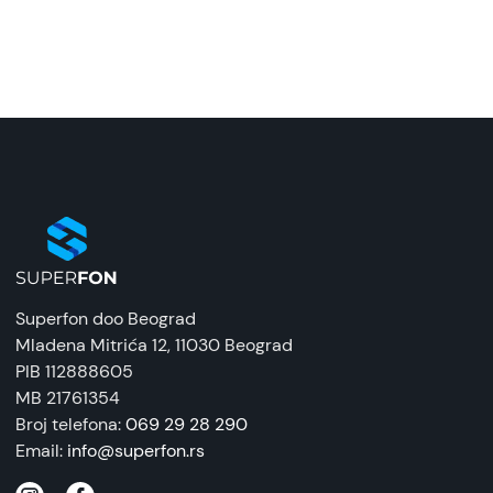
Model:
Samsung slušalice sa mikrofonom USB-C (EO-
IC100) Crna
Naziv i vrsta robe:
Slušalice žičane
Uvoznik:
ReproMarket
EAN:
8806090270123
Superfon doo Beograd
Zemlja porekla:
Mladena Mitrića 12
, 11030 Beograd
Vietnam
PIB 112888605
MB 21761354
Prava potrošača:
Broj telefona:
069 29 28 290
Zagarantovana sva prava kupaca po osnovu
Email:
info@superfon.rs
zakona o zaštiti potrošača. Detaljnije o ugovoru