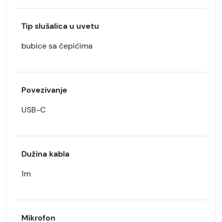
Tip slušalica u uvetu
bubice sa čepićima
Povezivanje
USB-C
Dužina kabla
1m
Mikrofon