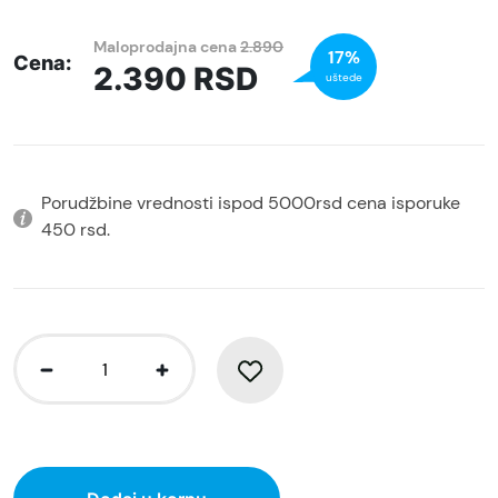
Maloprodajna cena
2.890
17%
Cena:
2.390
RSD
uštede
Porudžbine vrednosti ispod 5000rsd cena isporuke
450 rsd.