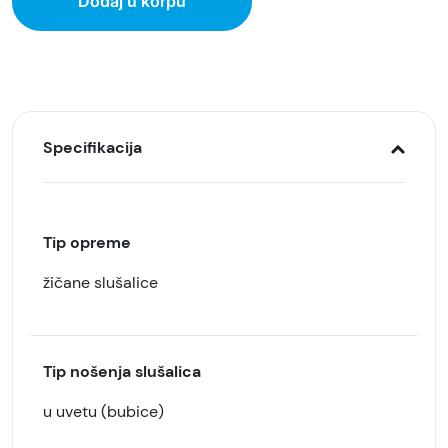
Dodaj u korpu
Specifikacija
Tip opreme
žičane slušalice
Tip nošenja slušalica
u uvetu (bubice)