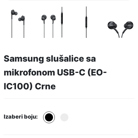
Samsung slušalice sa
mikrofonom USB-C (EO-
IC100) Crne
Izaberi boju: