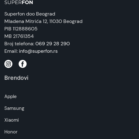
8806094000795, 8806094000764
Superfon doo Beograd
Zemlja porekla:
Mladena Mitrića 12
, 11030 Beograd
Vietnam
PIB 112888605
MB 21761354
Prava potrošača:
Broj telefona:
069 29 28 290
Zagarantovana sva prava kupaca po osnovu
Email:
info@superfon.rs
zakona o zaštiti potrošača. Detaljnije o ugovoru
na daljinu, uslove reklamacije i povrata pročitajte
-
ovde
Brendovi
Napomena:
Superfon doo se trudi da informacije i fotografije
Apple
artikala budu što tačnije i detaljnije ali ne može
da garantuje da su svi podaci apsolutno ispravni.
Samsung
Xiaomi
Honor