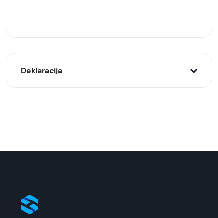
Deklaracija
Model:
Samsung auto punjač USB-A + USB-C 40W EP-
L4020-NBE Crni
Naziv i vrsta robe:
Auto punjač bez kabla
Uvoznik:
ReproMarket
EAN: