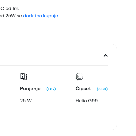
-C od 1m.
 od 25W se
dodatno kupuje
.
Punjenje
Čipset
)
(1.87)
(3.69)
25 W
Helio G99