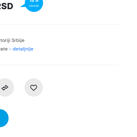
18%
RSD
uštede
oriji Srbije
rate
- detaljnije