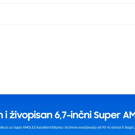
Samsung Galaxy A17 4/128GB, Crni (Black)
Mobilni telefon
Comtrade, Roaming
8806097651185
Kina
Zagarantovana sva prava kupaca po osnovu zakona o zaštit
uslove reklamacije i povrata pročitajte -
ovde
Superfon doo se trudi da informacije i fotografije artikala 