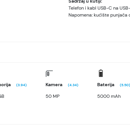
Sadržaj u kutiji:
Telefon i kabl USB-C na USB
Napomena: kućište punjača
orija
Kamera
Baterija
(3.94)
(4.34)
(5.50
GB
50 MP
5000 mAh