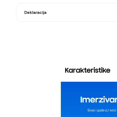
Deklaracija
Model:
Naziv i vrsta robe:
Uvoznik:
EAN:
Zemlja porekla:
Prava potrošača:
Napomena: