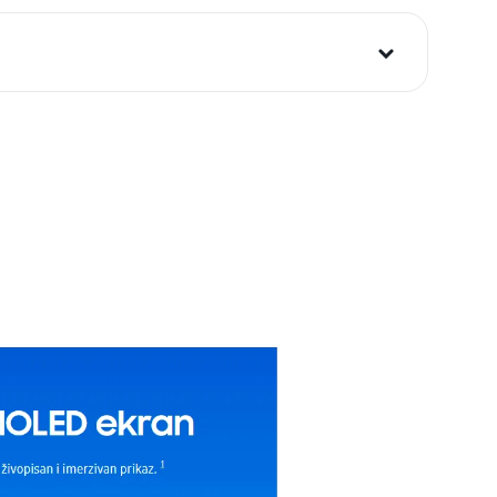
i potrošača. Detaljnije o ugovoru na daljinu,
budu što tačnije i detaljnije ali ne može da