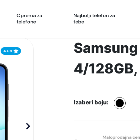
Oprema za
Najbolji telefon za
telefone
tebe
Samsung 
4.08
4/128GB, 
Izaberi boju:
Maloprodajna ce