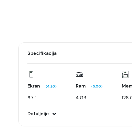
Specifikacija
Ekran
Ram
Mem
(4.20)
(5.00)
6.7 "
4 GB
128 
Detaljnije