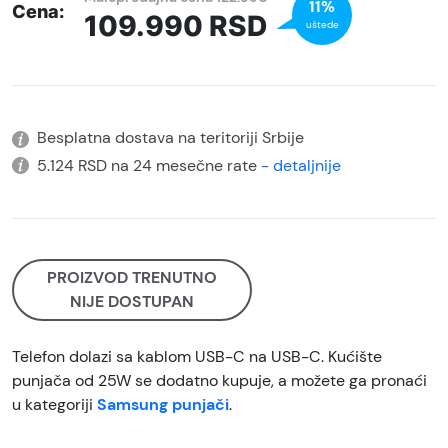
11%
Cena:
109.990
RSD
uštede
Besplatna dostava na teritoriji Srbije
5.124 RSD na 24 mesečne rate
- detaljnije
PROIZVOD TRENUTNO
NIJE DOSTUPAN
Telefon dolazi sa kablom USB-C na USB-C. Kućište
punjača od 25W se dodatno kupuje, a možete ga pronaći
u kategoriji
Samsung punjači
.