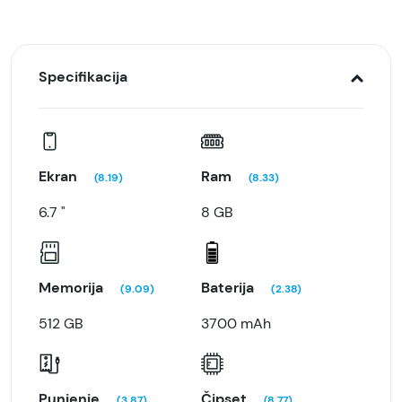
Specifikacija
Ekran
Ram
(8.19)
(8.33)
6.7 "
8 GB
Memorija
Baterija
(9.09)
(2.38)
512 GB
3700 mAh
Punjenje
Čipset
(3.87)
(8.77)