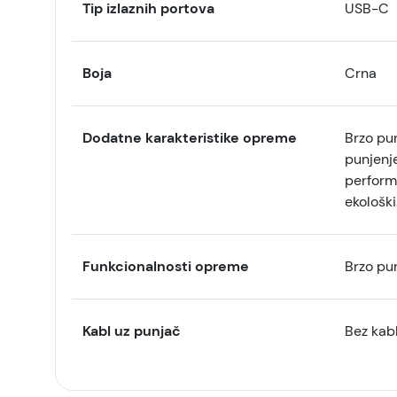
Tip izlaznih portova
USB-C
Boja
Crna
Dodatne karakteristike opreme
Brzo pun
punjenje
performa
ekološki
Funkcionalnosti opreme
Brzo pu
Kabl uz punjač
Bez kab