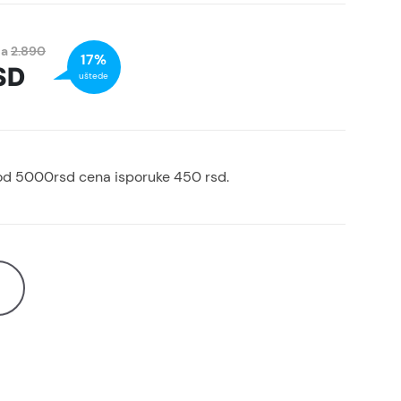
na
2.890
17%
SD
uštede
od 5000rsd cena isporuke 450 rsd.