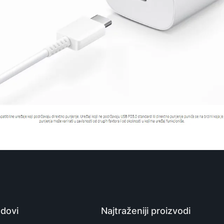
dovi
Najtraženiji proizvodi