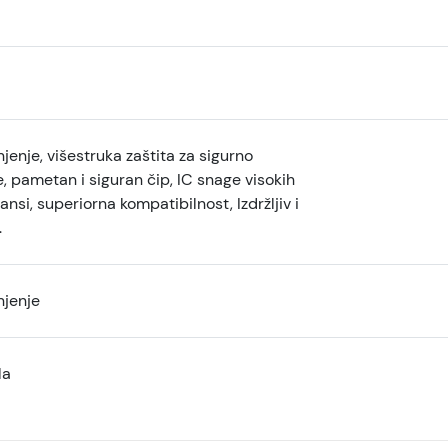
jenje, višestruka zaštita za sigurno
, pametan i siguran čip, IC snage visokih
nsi, superiorna kompatibilnost, Izdržljiv i
.
njenje
la