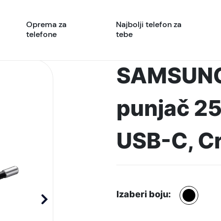
Oprema za
Najbolji telefon za
telefone
tebe
SAMSUNG 
punjač 25
USB-C, C
Izaberi boju: