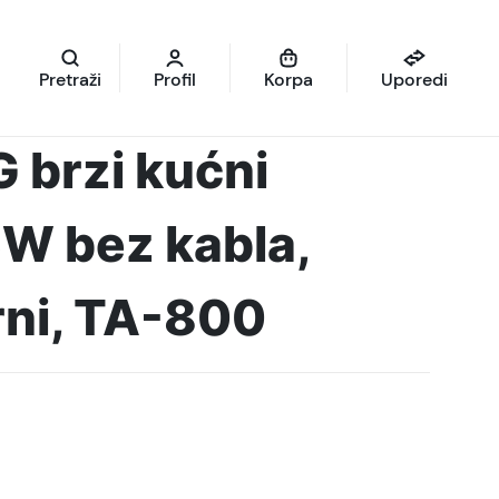
Pretraži
Profil
Korpa
Uporedi
brzi kućni
W bez kabla,
rni, TA-800