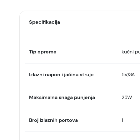
Specifikacija
Tip opreme
kućni p
Izlazni napon i jačina struje
5V/3A
Maksimalna snaga punjenja
25W
Broj izlaznih portova
1