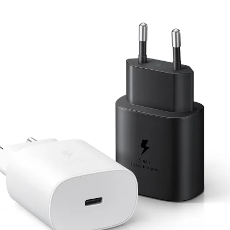
Zagarantovana sva prava kupaca po osnovu zakona o zaštit
uslove reklamacije i povrata pročitajte -
ovde
Superfon doo se trudi da informacije i fotografije artikala 
garantuje da su svi podaci apsolutno ispravni.