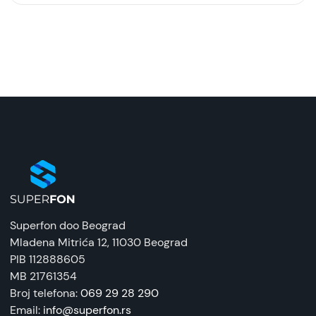
Model:
Zaštitna silikonska futrola (FLURO) za Samsung
Galaxy A37, Roze
Naziv i vrsta robe:
Zaštitna maska/futrola
Uvoznik:
Tehnomarket
EAN:
8676424205890
Superfon doo Beograd
Zemlja porekla:
Mladena Mitrića 12
, 11030 Beograd
Kina
PIB 112888605
MB 21761354
Prava potrošača:
Broj telefona:
069 29 28 290
Zagarantovana sva prava kupaca po osnovu
Email:
info@superfon.rs