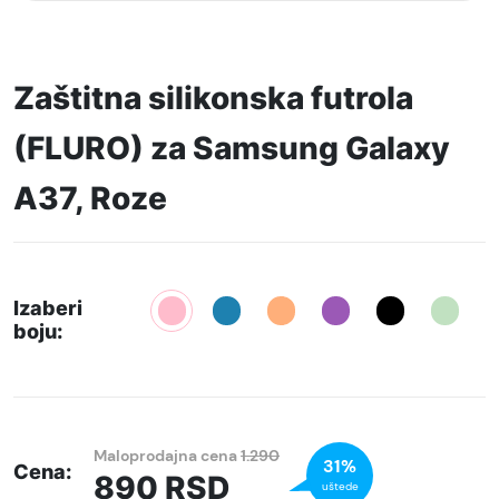
Zaštitna silikonska futrola
(FLURO) za Samsung Galaxy
A37, Roze
Izaberi
boju:
Maloprodajna cena
1.290
31%
Cena:
890
RSD
uštede