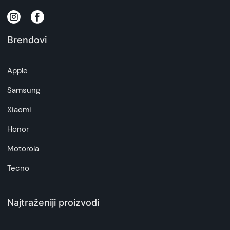
zakona o zaštiti potrošača. Detaljnije o ugovoru
na daljinu, uslove reklamacije i povrata pročitajte
-
ovde
Brendovi
Napomena:
Superfon doo se trudi da informacije i fotografije
Apple
artikala budu što tačnije i detaljnije ali ne može
da garantuje da su svi podaci apsolutno ispravni.
Samsung
Xiaomi
Honor
Motorola
Tecno
Najtraženiji proizvodi