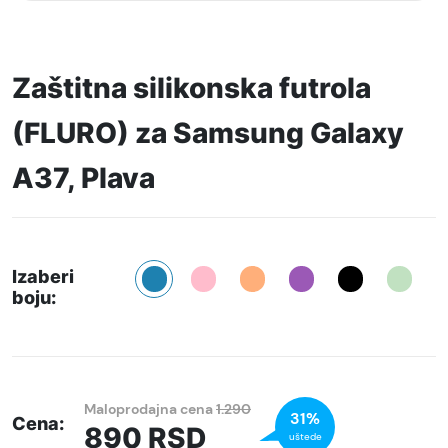
Zaštitna silikonska futrola
(FLURO) za Samsung Galaxy
A37, Plava
Izaberi
boju:
Maloprodajna cena
1.290
31%
Cena:
890
RSD
uštede