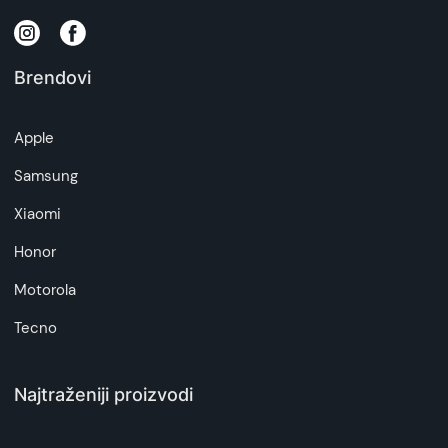
zakona o zaštiti potrošača. Detaljnije o ugovoru
na daljinu, uslove reklamacije i povrata pročitajte
-
ovde
Brendovi
Napomena:
Superfon doo se trudi da informacije i fotografije
Apple
artikala budu što tačnije i detaljnije ali ne može
da garantuje da su svi podaci apsolutno ispravni.
Samsung
Xiaomi
Honor
Motorola
Tecno
Najtraženiji proizvodi