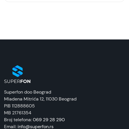
Model:
Zaštitna silikonska futrola (FLURO) za Samsung
Galaxy A37, Plava
Naziv i vrsta robe:
Zaštitna maska/futrola
Uvoznik:
Tehnomarket
EAN:
8676424205891
Superfon doo Beograd
Zemlja porekla:
Mladena Mitrića 12
, 11030 Beograd
Kina
PIB 112888605
MB 21761354
Prava potrošača:
Broj telefona:
069 29 28 290
Zagarantovana sva prava kupaca po osnovu
Email:
info@superfon.rs