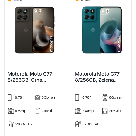
Motorola Moto G77
Motorola Moto G77
8/256GB, Crna
8/256GB, Zelena
(Pantone Black Olive)
(Pantone Shaded
Spruce)
6.78’’
8Gb ram
6.78’’
8Gb ram
108mp
256Gb
108mp
256Gb
5200mAh
5200mAh