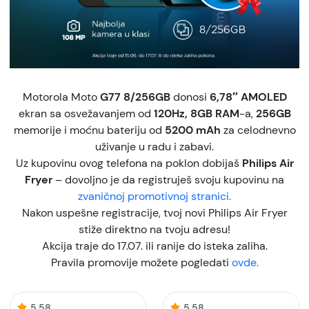
Motorola Moto
G77 8/256GB
donosi
6,78″ AMOLED
ekran sa osvežavanjem od
120Hz, 8GB RAM
-a,
256GB
memorije i moćnu bateriju od
5200 mAh
za celodnevno
uživanje u radu i zabavi.
Uz kupovinu ovog telefona na poklon dobijaš
Philips Air
Fryer
– dovoljno je da registruješ svoju kupovinu na
zvaničnoj promotivnoj stranici.
Nakon uspešne registracije, tvoj novi Philips Air Fryer
stiže direktno na tvoju adresu!
Akcija traje do 17.07. ili ranije do isteka zaliha.
Pravila promovije možete pogledati
ovde.
5.58
5.58