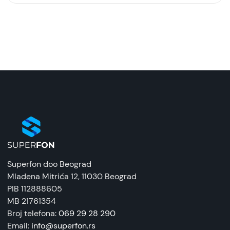
Model:
Zaštitna silikonska futrola (FLURO) za Samsung
Galaxy A37, Lila
Naziv i vrsta robe:
Zaštitna maska/futrola
Uvoznik:
Tehnomarket
EAN:
8676424205888
Superfon doo Beograd
Zemlja porekla:
Mladena Mitrića 12
, 11030 Beograd
Kina
PIB 112888605
MB 21761354
Prava potrošača:
Broj telefona:
069 29 28 290
Zagarantovana sva prava kupaca po osnovu
Email:
info@superfon.rs