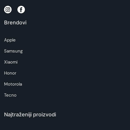
zakona o zaštiti potrošača. Detaljnije o ugovoru
na daljinu, uslove reklamacije i povrata pročitajte
-
ovde
Brendovi
Napomena:
Superfon doo se trudi da informacije i fotografije
Apple
artikala budu što tačnije i detaljnije ali ne može
da garantuje da su svi podaci apsolutno ispravni.
Samsung
Xiaomi
Honor
Motorola
Tecno
Najtraženiji proizvodi