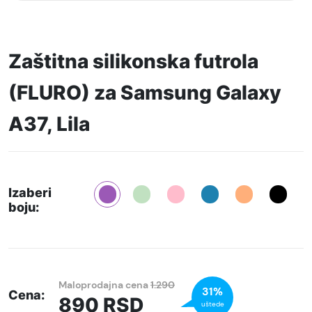
Zaštitna silikonska futrola
(FLURO) za Samsung Galaxy
A37, Lila
Izaberi
boju:
Maloprodajna cena
1.290
31%
Cena:
890
RSD
uštede