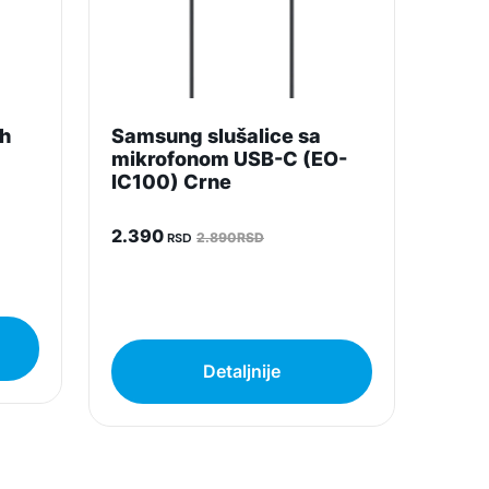
h
Samsung slušalice sa
mikrofonom USB-C (EO-
IC100) Crne
2.390
RSD
2.890RSD
Detaljnije