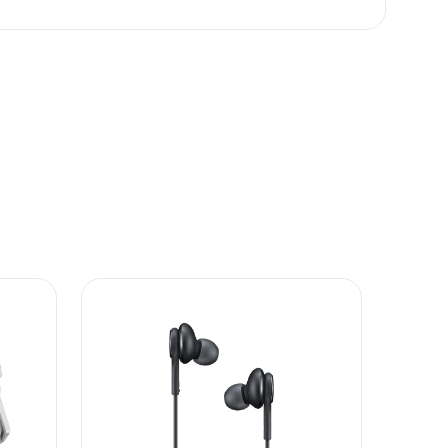
i potrošača. Detaljnije o ugovoru na daljinu,
budu što tačnije i detaljnije ali ne može da