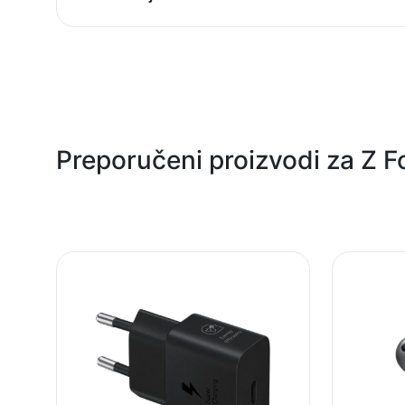
Model:
Naziv i vrsta robe:
Uvoznik:
Preporučeni proizvodi za Z F
EAN:
Zemlja porekla:
Prava potrošača:
Napomena: