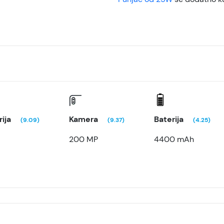
ija
Kamera
Baterija
(9.09)
(9.37)
(4.25)
B
200 MP
4400 mAh