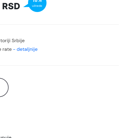
18%
0
RSD
uštede
oriji Srbije
 rate
- detaljnije
upuje