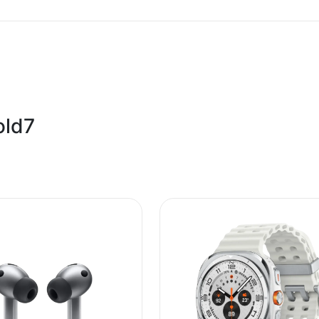
Samsung Galaxy Z Fold7 12/512GB, Crni (Jet Black)
Mobilni telefon
Comtrade, Roaming
old7
8806097425014
Kina
Zagarantovana sva prava kupaca po osnovu zakona o zaštit
uslove reklamacije i povrata pročitajte -
ovde
Superfon doo se trudi da informacije i fotografije artikala 
garantuje da su svi podaci apsolutno ispravni.