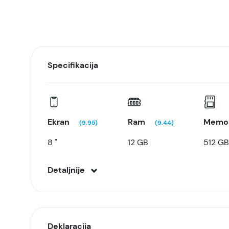
Specifikacija
Ekran
Ram
Memor
(9.95)
(9.44)
8 "
12 GB
512 G
Detaljnije
Deklaracija