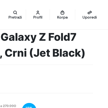
Pretraži
Profil
Korpa
Uporedi
Galaxy Z Fold7
 Crni (Jet Black)
na
279.990