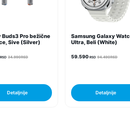
 Buds3 Pro bežične
Samsung Galaxy Watc
ce, Sive (Silver)
Ultra, Beli (White)
59.590
RSD
34.990RSD
RSD
94.490RSD
Detaljnije
Detaljnije