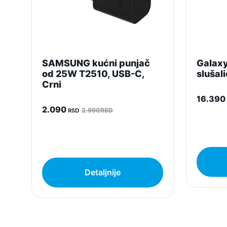
SAMSUNG kućni punjač
Galaxy
od 25W T2510, USB-C,
slušali
Crni
16.390
2.090
RSD
2.990RSD
Detaljnije