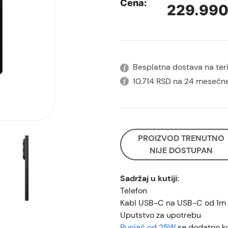
Cena:
229.99
Besplatna dostava na terit
10.714 RSD na 24 mesečne
PROIZVOD TRENUTNO
NIJE DOSTUPAN
Sadržaj u kutiji:
Telefon
Kabl USB-C na USB-C od 1m
Uputstvo za upotrebu
Punjač od 25W
se dodatno k