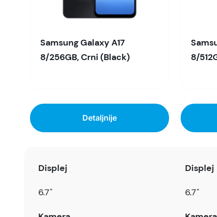
Samsung Galaxy A17
Samsu
8/256GB, Crni (Black)
8/512G
Detaljnije
Displej
Displej
6.7"
6.7"
Kamera
Kamera