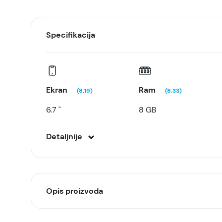
Specifikacija
Ekran
Ram
(8.19)
(8.33)
6.7 "
8 GB
Detaljnije
Opis proizvoda