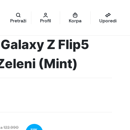
Pretraži
Profil
Korpa
Uporedi
Galaxy Z Flip5
eleni (Mint)
na
122.990