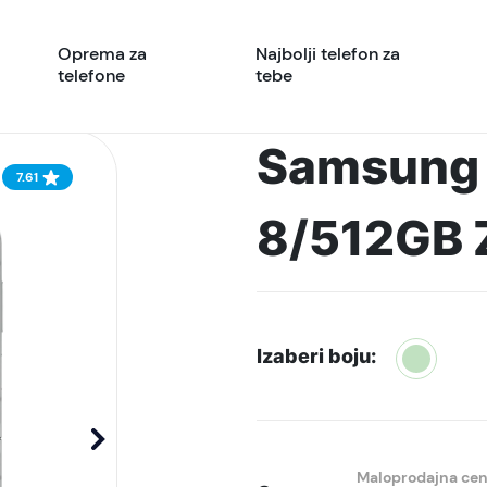
Oprema za
Najbolji telefon za
telefone
tebe
Samsung 
7.61
8/512GB Z
Izaberi boju:
Maloprodajna ce