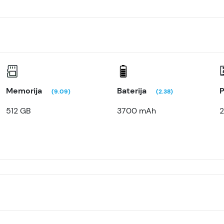
Memorija
Baterija
P
(9.09)
(2.38)
512 GB
3700 mAh