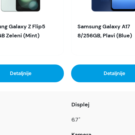
ng Galaxy Z Flip5
Samsung Galaxy A17
B Zeleni (Mint)
8/256GB, Plavi (Blue)
Detaljnije
Detaljnije
Displej
6.7"
Kamera