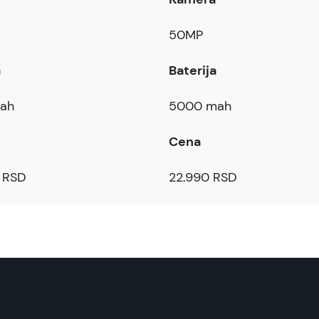
50MP
a
Baterija
ah
5000 mah
Cena
 RSD
22.990 RSD