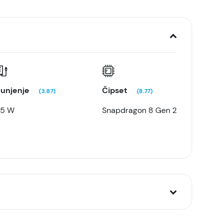
unjenje
Čipset
(3.87)
(8.77)
25 W
Snapdragon 8 Gen 2