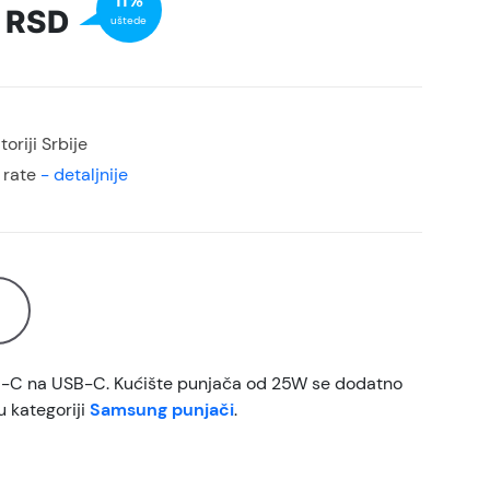
11%
0
RSD
uštede
oriji Srbije
 rate
- detaljnije
B-C na USB-C. Kućište punjača od 25W se dodatno
u kategoriji
Samsung punjači
.