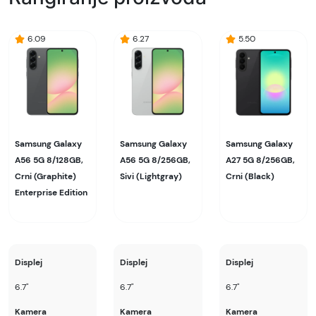
6.09
6.27
5.50
Samsung Galaxy
Samsung Galaxy
Samsung Galaxy
A56 5G 8/128GB,
A56 5G 8/256GB,
A27 5G 8/256GB,
Crni (Graphite)
Sivi (Lightgray)
Crni (Black)
Enterprise Edition
Displej
Displej
Displej
6.7"
6.7"
6.7"
Kamera
Kamera
Kamera