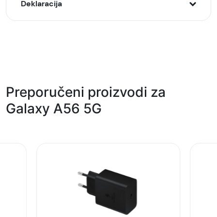
Deklaracija
Model:
Samsung Galaxy A56 5G 8/26GB, Sivi (Lightgray)
Naziv i vrsta robe:
Mobilni telefoni
Preporučeni proizvodi za
Uvoznik:
Galaxy A56 5G
Comtrade, Roaming
EAN:
8806095982588
Zemlja porekla:
Kina
Prava potrošača:
Zagarantovana sva prava kupaca po osnovu