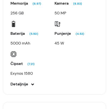
Memorija
Kamera
(6.97)
(6.83)
256 GB
50 MP
Baterija
Punjenje
(5.50)
(4.53)
5000 mAh
45 W
Čipset
(7.21)
Exynos 1580
Detaljnije