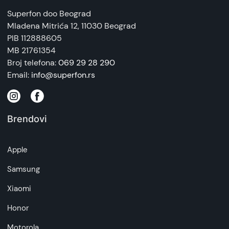
Napomena:
Superfon doo Beograd
Superfon doo se trudi da informacije i fotografije
Mladena Mitrića 12
, 11030 Beograd
artikala budu što tačnije i detaljnije ali ne može
PIB 112888605
da garantuje da su svi podaci apsolutno ispravni.
MB 21761354
Broj telefona:
069 29 28 290
Email:
info@superfon.rs
Brendovi
Apple
Samsung
Xiaomi
Honor
Motorola