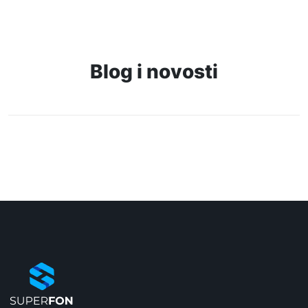
Galaxy Buds3 bežične slušalice, Bele (White)
Naziv i vrsta robe:
Bežične slušalice
Blog i novosti
Uvoznik:
Roaming
EAN:
8806095645834
Zemlja porekla:
Kina
Prava potrošača:
Zagarantovana sva prava kupaca po osnovu
zakona o zaštiti potrošača. Detaljnije o ugovoru
na daljinu, uslove reklamacije i povrata pročitajte
-
ovde