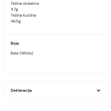
Težina slušalica
4.7g
Težina kućišta
46.5g
Boja
Bele (White)
Deklaracija
Model: