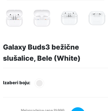
Galaxy Buds3 bežične
slušalice, Bele (White)
Izaberi boju:
Maloprodajna cena
21.990