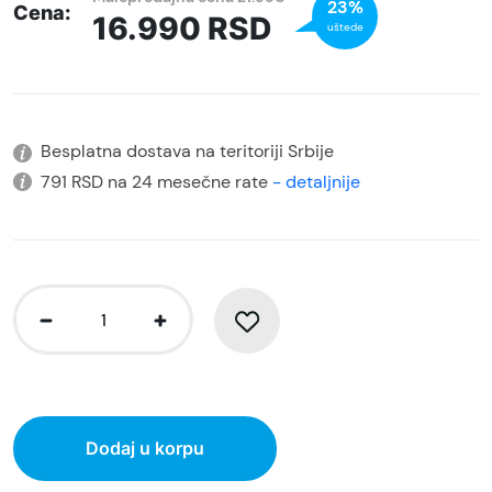
23%
Cena:
16.990
RSD
uštede
Besplatna dostava na teritoriji Srbije
791 RSD na 24 mesečne rate
- detaljnije
Dodaj u korpu