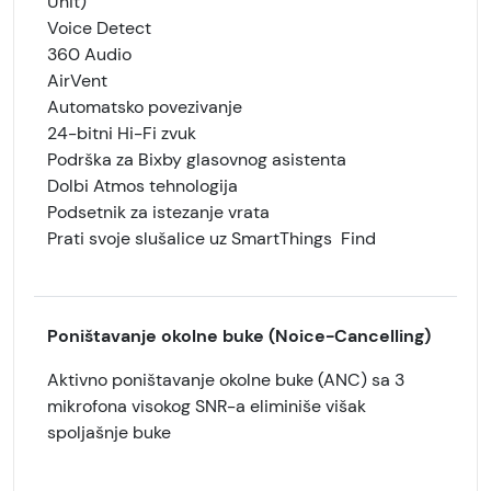
Unit)
Voice Detect
360 Audio
AirVent
Automatsko povezivanje
24-bitni Hi-Fi zvuk
Podrška za Bixby glasovnog asistenta
Dolbi Atmos tehnologija
Podsetnik za istezanje vrata
Prati svoje slušalice uz SmartThings Find
Poništavanje okolne buke (Noice-Cancelling)
Aktivno poništavanje okolne buke (ANC) sa 3
mikrofona visokog SNR-a eliminiše višak
spoljašnje buke