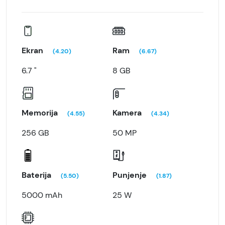
Ekran
Ram
(4.20)
(6.67)
6.7 "
8 GB
Memorija
Kamera
(4.55)
(4.34)
256 GB
50 MP
Baterija
Punjenje
(5.50)
(1.87)
5000 mAh
25 W