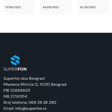
15.990 RSD
34.990 RSD
16.290 RSD
Superfon doo Beograd
Mladena Mitrića 12
, 11030 Beograd
PIB 112888605
MB 21761354
Broj telefona:
069 29 28 290
Email:
info@superfon.rs