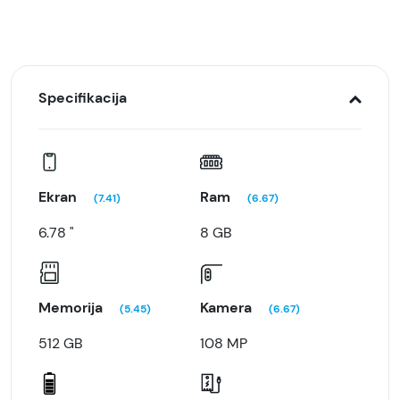
Specifikacija
Ekran
Ram
(7.41)
(6.67)
6.78 "
8 GB
Memorija
Kamera
(5.45)
(6.67)
512 GB
108 MP