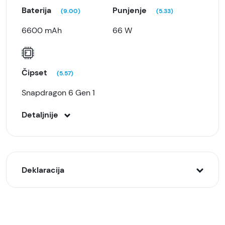
Baterija
Punjenje
(9.00)
(5.33)
6600 mAh
66 W
Čipset
(5.57)
Snapdragon 6 Gen 1
Detaljnije
Deklaracija
Model:
Honor Magic7 Lite 8/512GB, Lila (Titanium