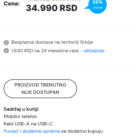
36%
Cena:
34.990
RSD
uštede
Besplatna dostava na teritoriji Srbije
1.630 RSD na 24 mesečne rate
- detaljnije
PROIZVOD TRENUTNO
NIJE DOSTUPAN
Sadržaj u kutiji:
Mobilni telefon
Kabl USB-A na USB-C
Punjač i dodatna oprema
se dodatno kupuju