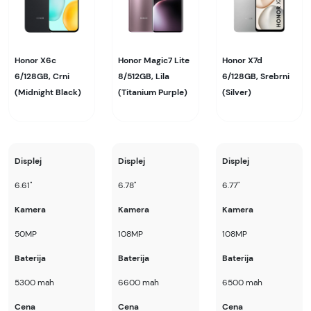
Honor X6c
Honor Magic7 Lite
Honor X7d
6/128GB, Crni
8/512GB, Lila
6/128GB, Srebrni
(Midnight Black)
(Titanium Purple)
(Silver)
Displej
Displej
Displej
6.61"
6.78"
6.77"
Kamera
Kamera
Kamera
50MP
108MP
108MP
Baterija
Baterija
Baterija
5300 mah
6600 mah
6500 mah
Cena
Cena
Cena