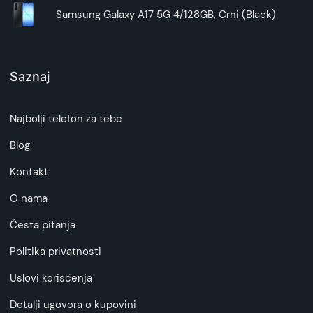
Kao što se vidi na slikama koje su uživo slikane u
Samsung Galaxy A17 5G 4/128GB, Crni (Black)
prosečnom automobilu, držač ne zauzima nešto
puno prostora. Nije predviđen za manje ili veće
automobile, već njegova montaža zavisi od
prostora u autu.
Saznaj
Koliko košta držač i da li nudi dobar odnos
Najbolji telefon za tebe
cene i kvaliteta?
U klasi držača do 1000 dinara, Denmen DH09 je
Blog
svakako dobar izbor, ne samo zbog cene već i
Kontakt
zbog kvaliteta.
O nama
Česta pitanja
Politika privatnosti
Uslovi korisćenja
Detalji ugovora o kupovini