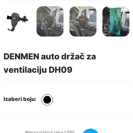
DENMEN auto držač za
ventilaciju DH09
Izaberi boju:
Maloprodajna cena
1.290