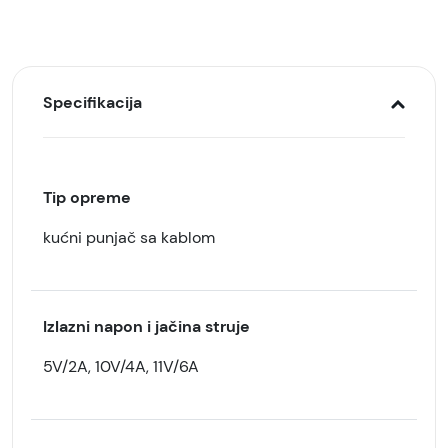
Specifikacija
Tip opreme
kućni punjač sa kablom
Izlazni napon i jačina struje
5V/2A, 10V/4A, 11V/6A