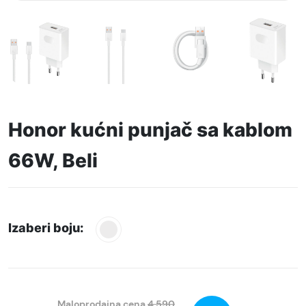
Honor kućni punjač sa kablom
66W, Beli
Izaberi boju:
Maloprodajna cena
4.590