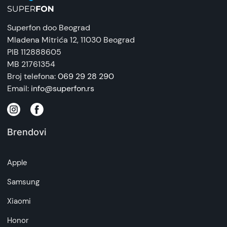
baterije bez čekanja satima na punjenje nije ništa
manje od revolucionarne. Honorov 66W punjač
Superfon doo Beograd
simbolizuje tehnološki napredak i inovativnost,
Mladena Mitrića 12
, 11030 Beograd
nudeći korisnicima slobodu i fleksibilnost koja im
PIB 112888605
je potrebna kako bi ostali povezani, produktivni i
MB 21761354
uvek u pokretu. U svetu gde se svaki trenutak
Broj telefona:
069 29 28 290
računa, ovaj punjač nije samo alat, već prozor u
Email:
info@superfon.rs
budućnost mobilne tehnologije, gde su
ograničenja baterije stvar prošlosti.
Brendovi
Apple
Samsung
Xiaomi
Honor