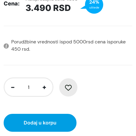
24%
Cena:
3.490
RSD
uštede
Porudžbine vrednosti ispod 5000rsd cena isporuke
450 rsd.
Dodaj u korpu