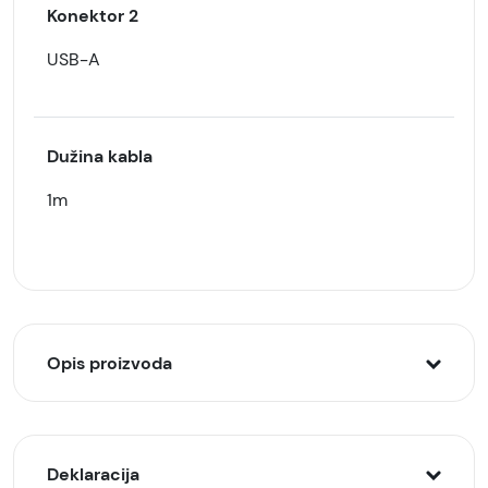
Konektor 2
USB-A
Dužina kabla
1m
Opis proizvoda
Punjac za Honor od 66W sa kablom je napredan
punjač koji omogućuje brzo punjenje uređaja. Evo
Deklaracija