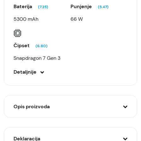
Baterija
Punjenje
(7.25)
(5.47)
5300 mAh
66 W
Čipset
(6.80)
Snapdragon 7 Gen 3
Detaljnije
Opis proizvoda
Honor 400 je napredni pametni telefon koji spaja
moderan dizajn sa snažnim performansama.
Deklaracija