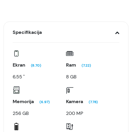
Specifikacija
Ekran
Ram
(8.70)
(7.22)
6.55 "
8 GB
Memorija
Kamera
(6.97)
(7.78)
256 GB
200 MP