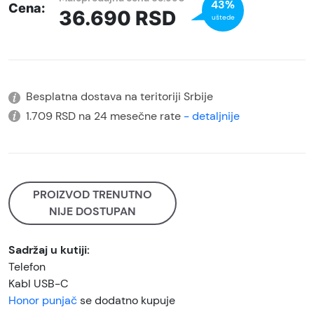
43%
Cena:
36.690
RSD
uštede
Besplatna dostava na teritoriji Srbije
1.709 RSD na 24 mesečne rate
- detaljnije
PROIZVOD TRENUTNO
NIJE DOSTUPAN
Sadržaj u kutiji:
Telefon
Kabl USB-C
Honor punjač
se dodatno kupuje