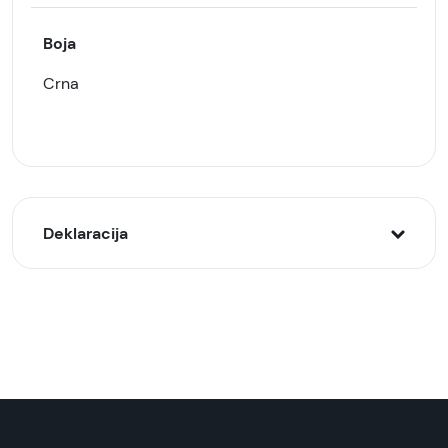
Boja
Crna
Deklaracija
Model:
BASEUS Auto držač za telefon sa štipaljkom
Gravity, Crni
Naziv i vrsta robe:
Držač za mobilni telefon