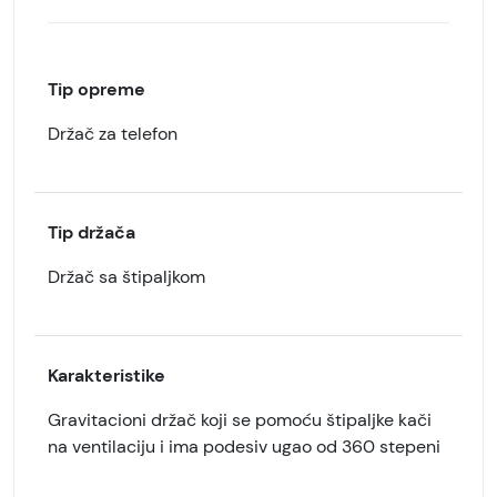
Tip opreme
Držač za telefon
Tip držača
Držač sa štipaljkom
Karakteristike
Gravitacioni držač koji se pomoću štipaljke kači
na ventilaciju i ima podesiv ugao od 360 stepeni