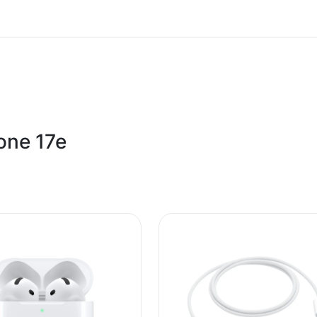
Apple iPhone 17e 8/256GB, Roze (Soft Pink), (mhrx4sx/a)
Mobilni telefon
Superfon
one 17e
195951030937
Kina
Zagarantovana sva prava kupaca po osnovu zakona o zaštit
uslove reklamacije i povrata pročitajte -
ovde
Superfon doo se trudi da informacije i fotografije artikala 
garantuje da su svi podaci apsolutno ispravni.