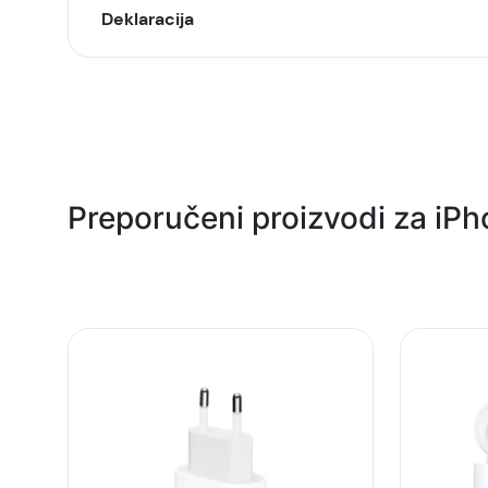
Deklaracija
Model:
Naziv i vrsta robe:
Uvoznik:
Preporučeni proizvodi za iPh
EAN:
Zemlja porekla:
Prava potrošača:
Napomena: