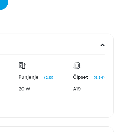
Punjenje
Čipset
(2.13)
(9.84)
20 W
A19