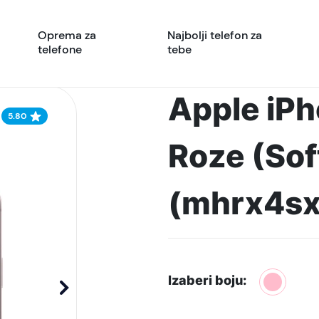
Oprema za
Najbolji telefon za
telefone
tebe
Apple iP
5.80
Roze (Sof
(mhrx4sx
Izaberi boju: