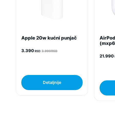
Apple 20w kućni punjač
AirPod
(mxp6
3.390
RSD
3.990RSD
21.990
Detaljnije