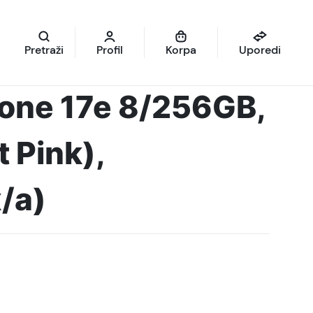
Pretraži
Profil
Korpa
Uporedi
hone 17e 8/256GB,
t Pink),
/a)