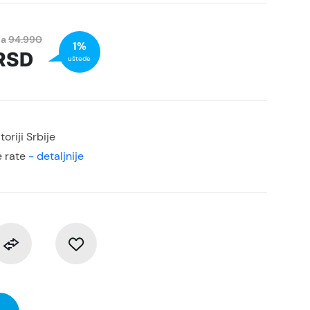
na
94.990
1%
RSD
uštede
oriji Srbije
 rate
- detaljnije