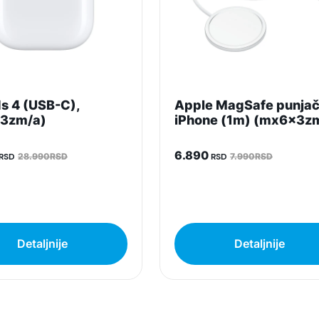
s 4 (USB-C),
Apple MagSafe punjač
3zm/a)
iPhone (1m) (mx6x3z
6.890
RSD
28.990RSD
RSD
7.990RSD
Detaljnije
Detaljnije