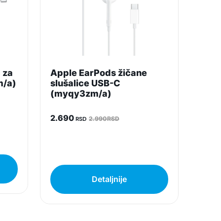
 za
Apple EarPods žičane
m/a)
slušalice USB-C
(myqy3zm/a)
2.690
RSD
2.990RSD
Detaljnije