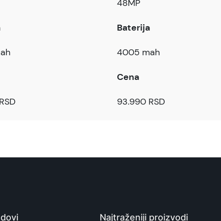
48MP
a
Baterija
ah
4005 mah
Cena
 RSD
93.990 RSD
dovi
Najtraženiji proizvodi