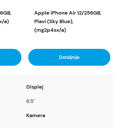
56GB,
Apple iPhone Air 12/256GB,
x/a)
Plavi (Sky Blue),
(mg2p4sx/a)
Detaljnije
Displej
6.5"
Kamera