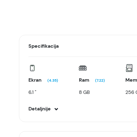
Specifikacija
Ekran
Ram
Memo
(4.35)
(7.22)
6.1 "
8 GB
256 
Detaljnije