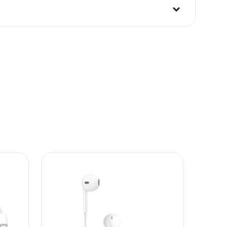
i potrošača. Detaljnije o ugovoru na daljinu,
budu što tačnije i detaljnije ali ne može da