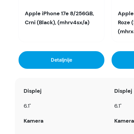
Apple iPhone 17e 8/256GB,
Apple
Crni (Black), (mhrv4sx/a)
Roze (
(mhrx
Detaljnije
Displej
Displej
6.1"
6.1"
Kamera
Kamera