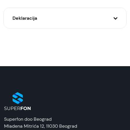
Deklaracija
Model:
Apple EarPods žičane slušalice USB-C Bele
Naziv i vrsta robe:
Slušalice žičane
Uvoznik:
Bluetechmedia
EAN:
195949776274
Zemlja porekla:
Superfon doo Beograd
Kina
Mladena Mitrića 12
, 11030 Beograd