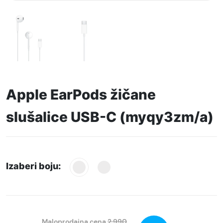
Apple EarPods žičane
slušalice USB-C (myqy3zm/a)
Izaberi boju:
Maloprodajna cena
2.990