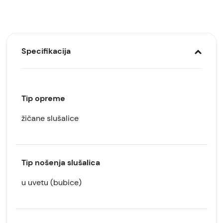
Specifikacija
Tip opreme
žičane slušalice
Tip nošenja slušalica
u uvetu (bubice)