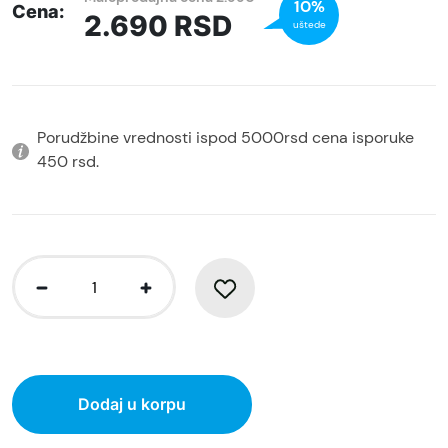
10%
Cena:
2.690
RSD
uštede
Porudžbine vrednosti ispod 5000rsd cena isporuke
450 rsd.
Dodaj u korpu