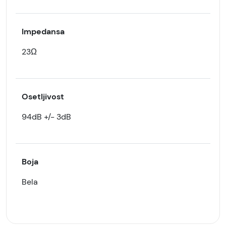
Impedansa
23Ω
Osetljivost
94dB +/- 3dB
Boja
Bela