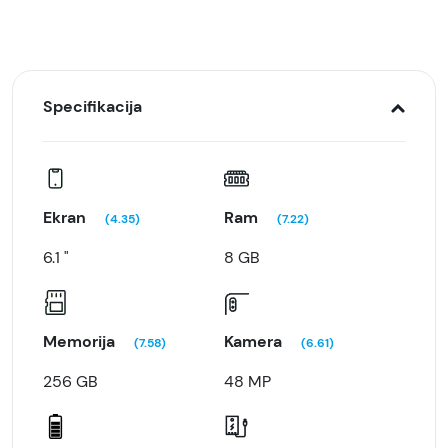
Specifikacija
Ekran
Ram
(4.35)
(7.22)
6.1 "
8 GB
Memorija
Kamera
(7.58)
(6.61)
256 GB
48 MP