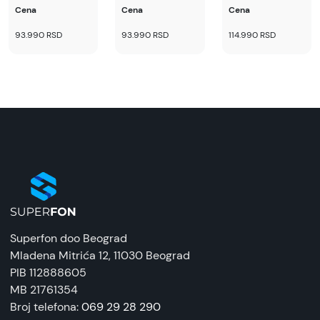
Cena
Cena
Cena
93.990 RSD
93.990 RSD
114.990 RSD
Superfon doo Beograd
Mladena Mitrića 12
, 11030 Beograd
PIB 112888605
MB 21761354
Broj telefona:
069 29 28 290