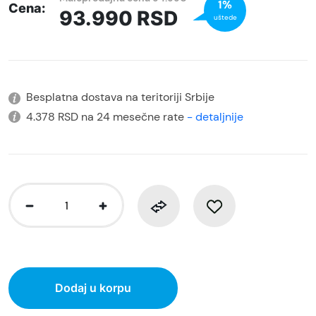
1%
Cena:
93.990
RSD
uštede
Besplatna dostava na teritoriji Srbije
4.378 RSD na 24 mesečne rate
- detaljnije
Dodaj u korpu