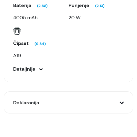
Baterija
Punjenje
(2.88)
(2.13)
4005 mAh
20 W
Čipset
(9.84)
A19
Detaljnije
Deklaracija
Model:
Apple iPhone 17e 8/256GB, Beli (White),