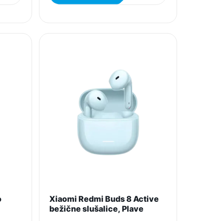
o
Xiaomi Redmi Buds 8 Active
bežične slušalice, Plave