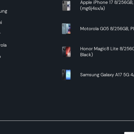
Apple iPhone 17 8/256GB, 
(mg6j4sx/a)
ung
i
Motorola G05 8/256GB, Pl
r
ola
Honor Magic8 Lite 8/256G
Black)
o
Samsung Galaxy A17 5G 4/