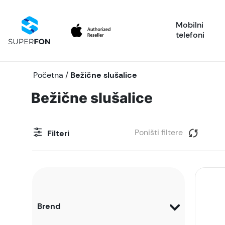
Mobilni
telefoni
Početna
/
Bežične slušalice
Bežične slušalice
Poništi filtere
Filteri
Brend