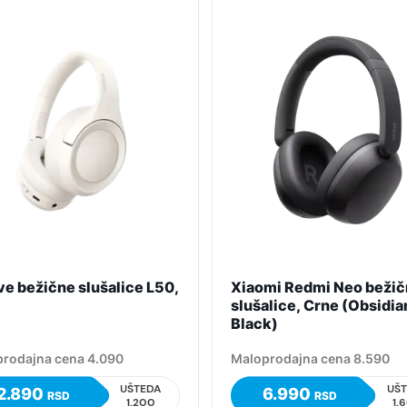
e bežične slušalice L50,
Xiaomi Redmi Neo beži
slušalice, Crne (Obsidia
Black)
rodajna cena 4.090
Maloprodajna cena 8.590
UŠTEDA
UŠ
2.890
6.990
RSD
RSD
1.200
1.