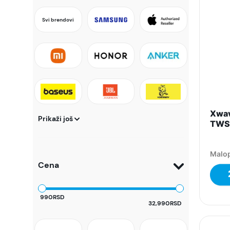
Svi brendovi
Xwav
Prikaži još
TWS
Malop
Cena
990RSD
32,990RSD