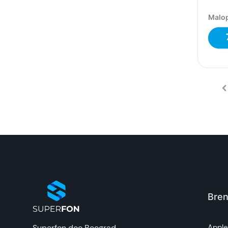
Malop
Bren
Superfon doo Beograd
Appl