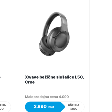
e
Xwave bežične slušalice L50,
Crne
Maloprodajna cena 4.090
TEDA
UŠTEDA
2.890
RSD
100
1.200