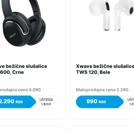
e bežične slušalice
Xwave bežične slušalic
600, Crne
TWS 120, Bele
rodajna cena 4.090
Maloprodajna cena 2.290
UŠTEDA
UŠ
2.290
990
RSD
RSD
1.800
1.