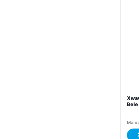
Xwav
Bele
Malop