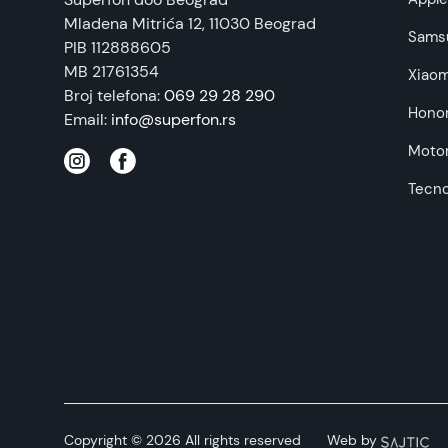
Mladena Mitrića 12
, 11030 Beograd
Sams
PIB 112888605
MB 21761354
Xiaom
Broj telefona:
069 29 28 290
Hono
Email:
info@superfon.rs
Motor
Tecn
Copyright © 2026 All rights reserved
Web by