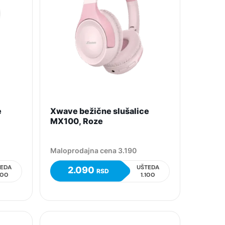
e
Xwave bežične slušalice
MX100, Roze
Maloprodajna cena 3.190
TEDA
UŠTEDA
2.090
RSD
300
1.100