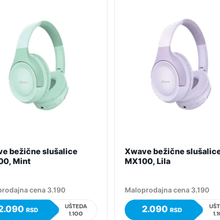
e bežične slušalice
Xwave bežične slušalic
0, Mint
MX100, Lila
rodajna cena 3.190
Maloprodajna cena 3.190
UŠTEDA
UŠ
2.090
2.090
RSD
RSD
1.100
1.