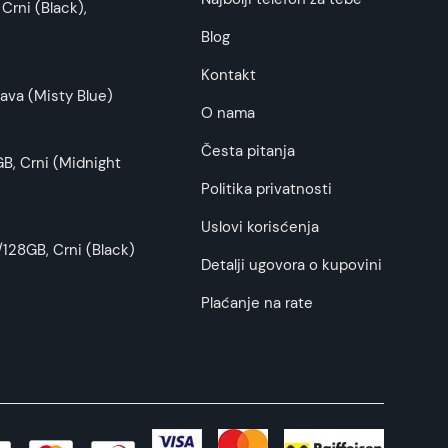
Crni (Black),
Blog
Kontakt
ava (Misty Blue)
O nama
Česta pitanja
B, Crni (Midnight
Politika privatnosti
Uslovi korisćenja
128GB, Crni (Black)
Detalji ugovora o kupovini
Plaćanje na rate