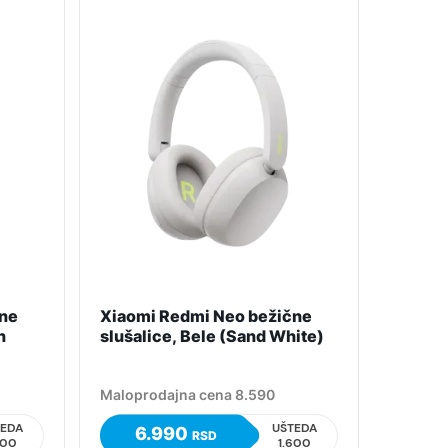
čne
Xiaomi Redmi Neo bežične
n
slušalice, Bele (Sand White)
Maloprodajna cena 8.590
TEDA
UŠTEDA
6.990
RSD
600
1.600