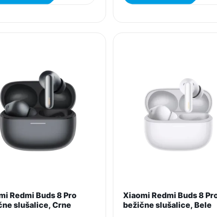
mi Redmi Buds 8 Pro
Xiaomi Redmi Buds 8 Pr
čne slušalice, Crne
bežične slušalice, Bele