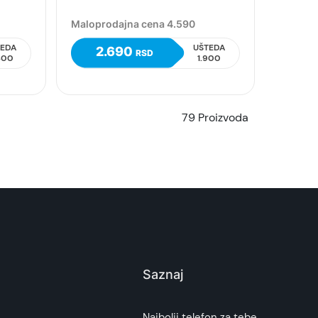
Maloprodajna cena 4.590
TEDA
UŠTEDA
2.690
RSD
400
1.900
79 Proizvoda
Saznaj
Najbolji telefon za tebe