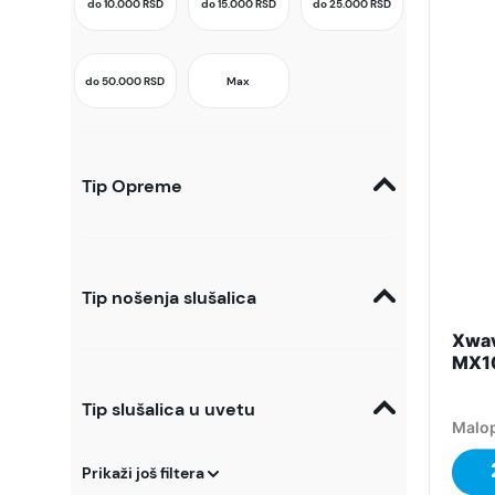
do 10.000
RSD
do 15.000
RSD
do 25.000
RSD
do 50.000
RSD
Max
Tip Opreme
Tip nošenja slušalica
Xwav
MX10
Tip slušalica u uvetu
Malop
Prikaži još filtera