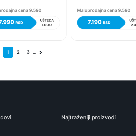
rodajna cena 9.590
Maloprodajna cena 9.590
UŠTEDA
UŠ
7.990
7.190
RSD
RSD
1.600
2.
1
2
3
...
dovi
Najtraženiji proizvodi
e