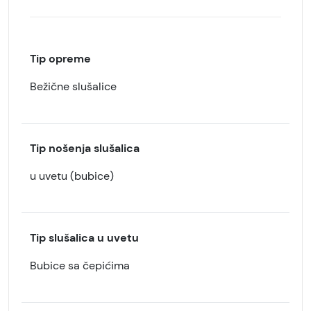
Tip opreme
Bežične slušalice
Tip nošenja slušalica
u uvetu (bubice)
Tip slušalica u uvetu
Bubice sa čepićima