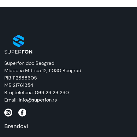
basom i oštrim visokim tonovima.
3. Potpuno prilagodljiv zvuk
Koristite
Hear ID 2.0
tehnologiju da kreirate
sopstveni EQ profil, prilagođen vašem sluhu.
Birajte između 5 nivoa Noise Cancelling, 2
transparentna režima i 4 režima za putovanja.
4. Dugotrajna baterija i brzo punjenje
Superfon doo Beograd
Slušalice nude
10 sati
neprekidne reprodukcije, a
Mladena Mitrića 12
, 11030 Beograd
sa punjačem ukupno
50 sati
. Brzo punjenje od
PIB 112888605
samo
10 minuta
omogućava dodatnih
4
MB 21761354
sata
slušanja.
Broj telefona:
069 29 28 290
Email:
info@superfon.rs
5. Vodootpornost i jednostavna upotreba
Sa
IPX4
vodootpornošću, ove slušalice su
otporne na prolivanje i kišu.
Bluetooth
5.3
omogućava brzo uparivanje i višestruku vezu
Brendovi
sa dva uređaja istovremeno.