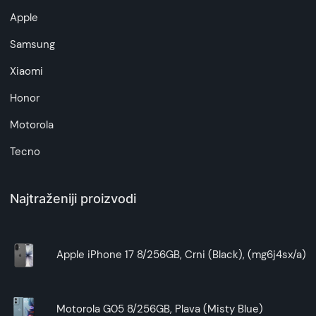
Apple
6. Kristalno jasni pozivi
Sa
6 mikrofona
i
AI algoritmom
, Liberty 4 NC
Samsung
obezbeđuje izuzetno jasne pozive čak i u bučnim
Xiaomi
okolinama.
Honor
7. Elegantan dizajn i pametne funkcije
Motorola
Punjač ima
3-u-1 dugme
za otvaranje kutije,
uparivanje ili resetovanje slušalica. Bežično
Tecno
punjenje olakšava upotrebu.
Najtraženiji proizvodi
Apple iPhone 17 8/256GB, Crni (Black), (mg6j4sx/a)
Motorola G05 8/256GB, Plava (Misty Blue)