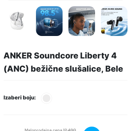
ANKER Soundcore Liberty 4
(ANC) bežične slušalice, Bele
Izaberi boju:
Maloprodajna cena
12.490