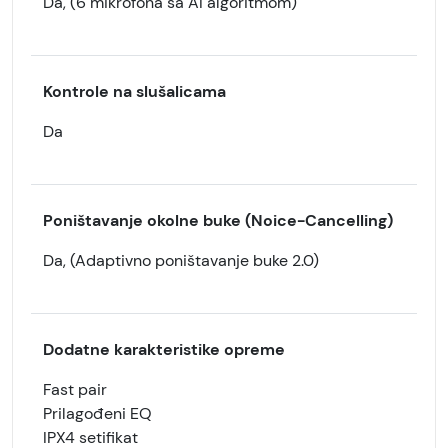
Da, (6 mikrofona sa AI algoritmom)
Kontrole na slušalicama
Da
Poništavanje okolne buke (Noice-Cancelling)
Da, (Adaptivno poništavanje buke 2.0
)
Dodatne karakteristike opreme
Fast pair
Prilagođeni EQ
IPX4 setifikat