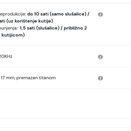
eprodukcije:
do 10 sati (samo slušalice) /
ti (uz korištenje kutije)
unjenja:
1,5 sati (slušalice) / približno 2
a kutijicom)
20KHz
 17 mm, premazan titanom