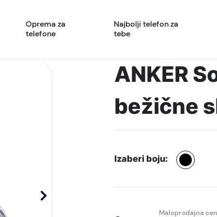
Oprema za
Najbolji telefon za
telefone
tebe
ANKER So
bežične s
Izaberi boju:
Maloprodajna ce