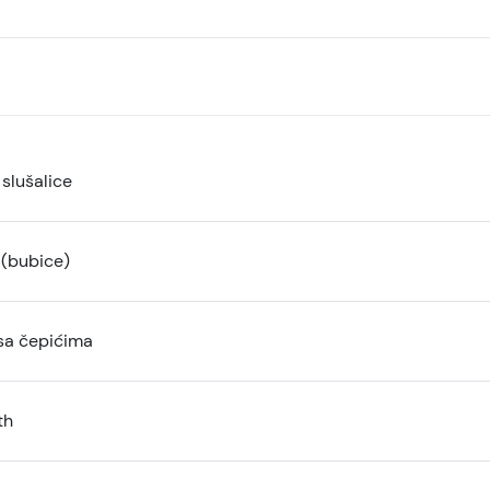
slušalice
 (bubice)
sa čepićima
th