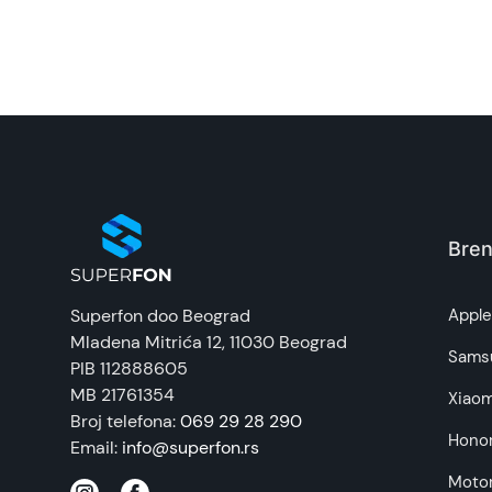
Kristalno čist zvuk:
Napomena:
Soundcore C30i
dolazi sa snažnim zvučnicima d
nalazite.
Otpornost na vodu:
Sa ultra tankim mrežnim filtrom i zaštitnim na
izazovima!
Bren
Superfon doo Beograd
Appl
Mladena Mitrića 12
, 11030 Beograd
Sams
PIB 112888605
MB 21761354
Xiaom
Broj telefona:
069 29 28 290
Hono
Email:
info@superfon.rs
Motor