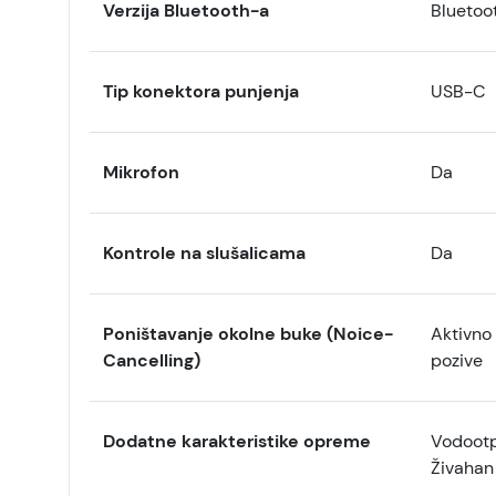
Verzija Bluetooth-a
Bluetoo
Tip konektora punjenja
USB-C
Mikrofon
Da
Kontrole na slušalicama
Da
Poništavanje okolne buke (Noice-
Aktivno
Cancelling)
pozive
Dodatne karakteristike opreme
Vodootp
Živahan