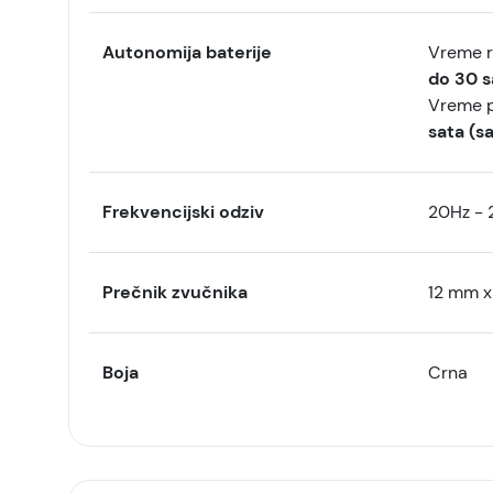
Autonomija baterije
Vreme r
do 30 sa
Vreme p
sata (s
Frekvencijski odziv
20Hz - 
Prečnik zvučnika
12 mm x
Boja
Crna