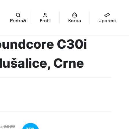
Pretraži
Profil
Korpa
Uporedi
undcore C30i
lušalice, Crne
na
9.990