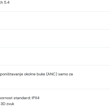
th 5.4
 poništavanje okolne buke (ANC) samo za
ornost standard: IPX4
 3D zvuk