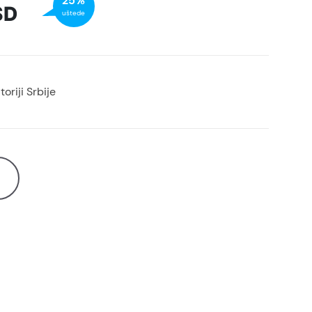
25%
SD
uštede
oriji Srbije