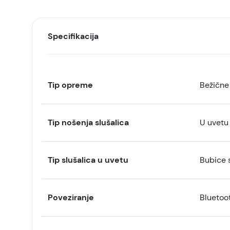
Specifikacija
Tip opreme
Bežične 
Tip nošenja slušalica
U uvetu
Tip slušalica u uvetu
Bubice 
Poveziranje
Bluetoo