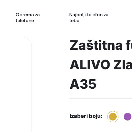
Oprema za
Najbolji telefon za
telefone
tebe
Zaštitna 
ALIVO Zla
A35
Izaberi boju: