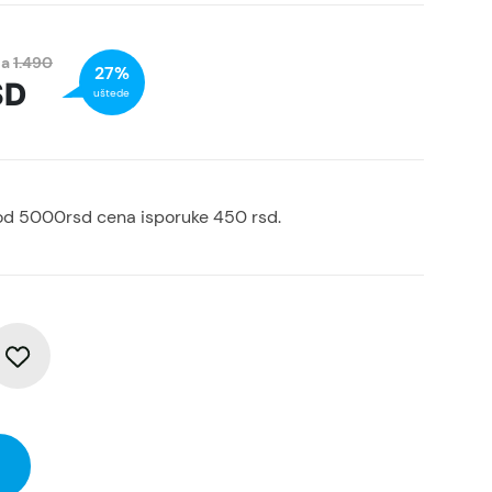
na
1.490
27%
SD
uštede
od 5000rsd cena isporuke 450 rsd.