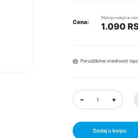
Maloprodajna ce
Cena:
1.090
R
Porudžbine vrednosti isp
Dodaj u korpu