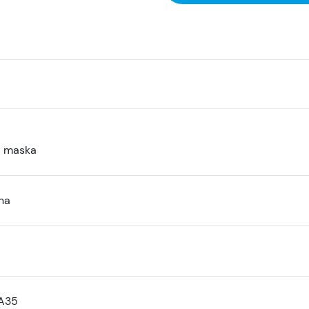
a maska
na
A35