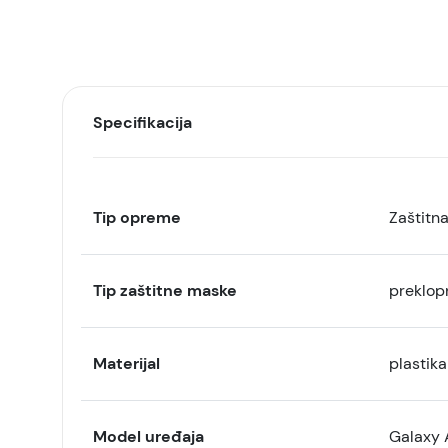
Specifikacija
Tip opreme
Zaštitn
Tip zaštitne maske
preklop
Materijal
plastika
Model uređaja
Galaxy 