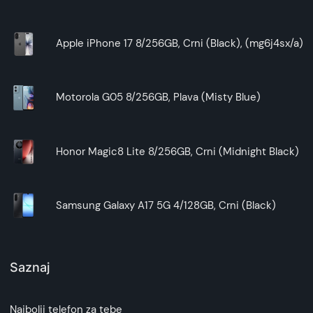
omogućavajući vam da slobodno
razgovarate bez držanja celog telefona.
Apple iPhone 17 8/256GB, Crni (Black), (mg6j4sx/a)
Ukratko:
Galaxy A35 preklopna futrola Roze ALIVO
Motorola G05 8/256GB, Plava (Misty Blue)
pruža zaštitu, praktičnost i stil. Izbor
odgovarajuće
futrole
zavisi od vaših potreba i
preferencija. Pored ovog modela, takođe možete
Honor Magic8 Lite 8/256GB, Crni (Midnight Black)
pogledati i ostalu ponudu na našem sajtu.
Samsung Galaxy A17 5G 4/128GB, Crni (Black)
Saznaj
Najbolji telefon za tebe