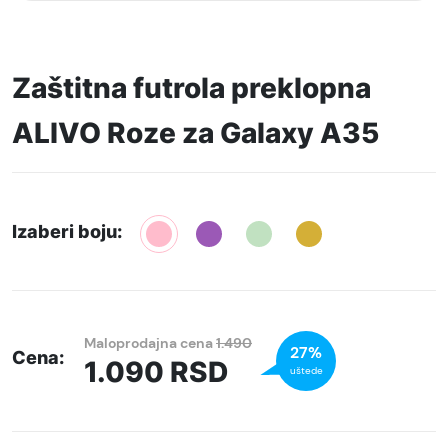
Zaštitna futrola preklopna
ALIVO Roze za Galaxy A35
Izaberi boju:
Maloprodajna cena
1.490
27%
Cena:
1.090
RSD
uštede