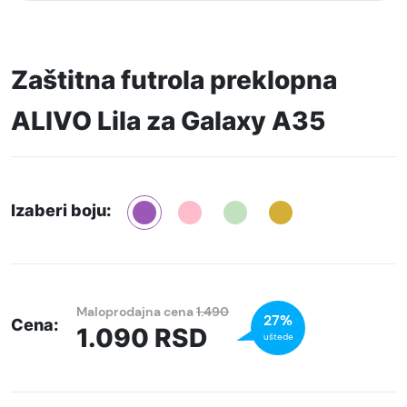
Zaštitna futrola preklopna
ALIVO Lila za Galaxy A35
Izaberi boju:
Maloprodajna cena
1.490
27%
Cena:
1.090
RSD
uštede