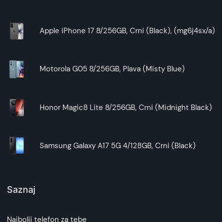
omogućavajući vam da slobodno
razgovarate bez držanja celog telefona.
Apple iPhone 17 8/256GB, Crni (Black), (mg6j4sx/a)
Ukratko:
Galaxy A35 preklopna futrola Lila ALIVO
pruža
Motorola G05 8/256GB, Plava (Misty Blue)
zaštitu, praktičnost i stil. Izbor odgovarajuće
futrole
zavisi od vaših potreba i preferencija.
Pored ovog modela, takođe možete pogledati i
Honor Magic8 Lite 8/256GB, Crni (Midnight Black)
ostalu ponudu na našem sajtu.
Samsung Galaxy A17 5G 4/128GB, Crni (Black)
Saznaj
Najbolji telefon za tebe