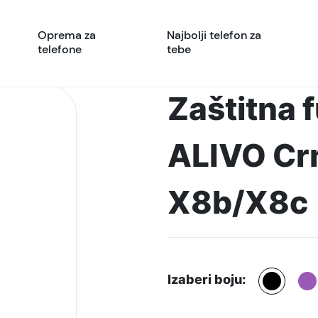
Oprema za
Najbolji telefon za
telefone
tebe
Zaštitna 
ALIVO Cr
X8b/X8c
Izaberi boju: