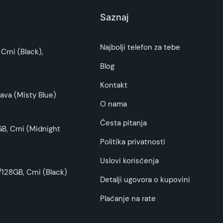
Saznaj
i potrošača. Detaljnije o ugovoru na daljinu,
Najbolji telefon za tebe
Crni (Black),
budu što tačnije i detaljnije ali ne može da
Blog
Kontakt
ava (Misty Blue)
O nama
Česta pitanja
B, Crni (Midnight
Politika privatnosti
Uslovi korisćenja
128GB, Crni (Black)
Detalji ugovora o kupovini
Plaćanje na rate