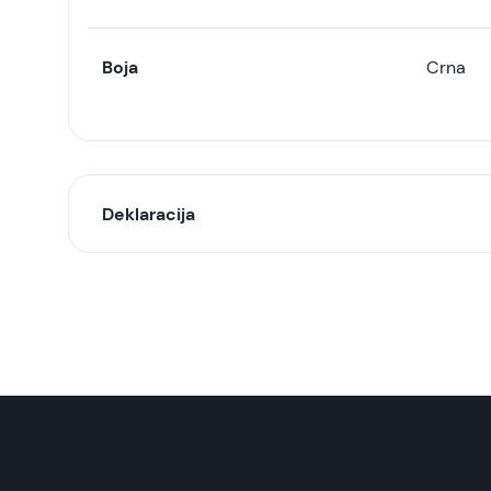
Boja
Crna
Deklaracija
Model:
Naziv i vrsta robe:
Uvoznik:
EAN: