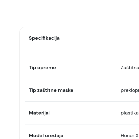
Specifikacija
Tip opreme
Zaštitn
Tip zaštitne maske
preklop
Materijal
plastika
Model uređaja
Honor 