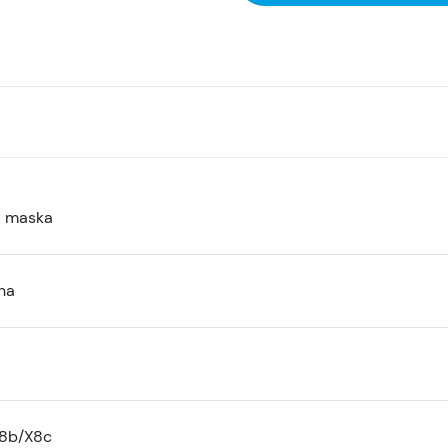
a maska
na
X8b/X8c