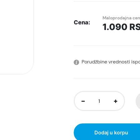
Maloprodajna ce
Cena:
1.090
R
Porudžbine vrednosti isp
Dodaj u korpu