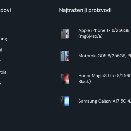
Kina
dovi
Najtraženiji proizvodi
Zagarantovana sva prava kupaca po osnovu zakona o zaštit
uslove reklamacije i povrata pročitajte -
ovde
e
Apple iPhone 17 8/256GB, 
(mg6j4sx/a)
Superfon doo se trudi da informacije i fotografije artikala 
ung
garantuje da su svi podaci apsolutno ispravni.
i
Motorola G05 8/256GB, Pl
r
ola
Honor Magic8 Lite 8/256G
Black)
o
Samsung Galaxy A17 5G 4/