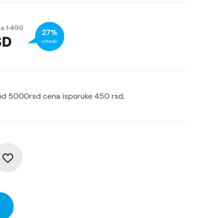
na
1.490
27%
SD
uštede
od 5000rsd cena isporuke 450 rsd.