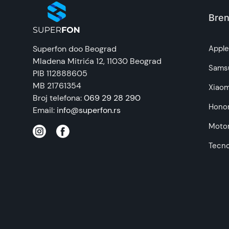
Zemlja porekla:
Bren
Prava potrošača:
Superfon doo Beograd
Appl
Mladena Mitrića 12
, 11030 Beograd
Napomena:
Sams
PIB 112888605
MB 21761354
Xiaom
Broj telefona:
069 29 28 290
Hono
Email:
info@superfon.rs
Motor
Tecn