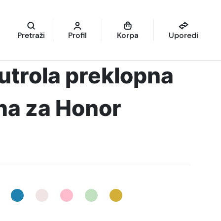
Pretraži
Profil
Korpa
Uporedi
futrola preklopna
na za Honor