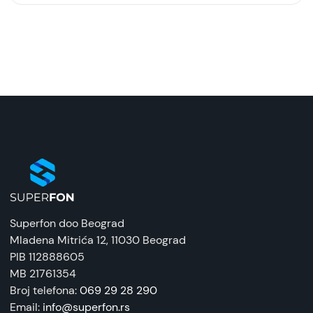
Model:
Zaštitna futrola preklopna ALIVO Zlatna za Honor
X8b/X8c
Naziv i vrsta robe:
Zaštitna maska/futrola
Uvoznik:
Tehnomarket
EAN:
8676424201699, 8676424204390
Superfon doo Beograd
Zemlja porekla:
Mladena Mitrića 12
, 11030 Beograd
Kina
PIB 112888605
MB 21761354
Prava potrošača:
Broj telefona:
069 29 28 290
Zagarantovana sva prava kupaca po osnovu
Email:
info@superfon.rs