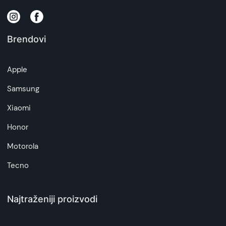
zakona o zaštiti potrošača. Detaljnije o ugovoru
na daljinu, uslove reklamacije i povrata pročitajte
-
ovde
Brendovi
Napomena:
Superfon doo se trudi da informacije i fotografije
Apple
artikala budu što tačnije i detaljnije ali ne može
da garantuje da su svi podaci apsolutno ispravni.
Samsung
Xiaomi
Honor
Motorola
Tecno
Najtraženiji proizvodi