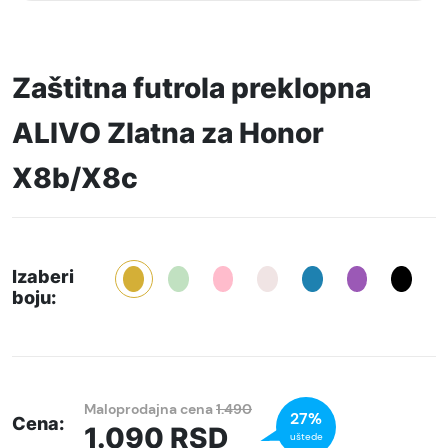
Zaštitna futrola preklopna
ALIVO Zlatna za Honor
X8b/X8c
Izaberi
boju:
Maloprodajna cena
1.490
27%
Cena:
1.090
RSD
uštede