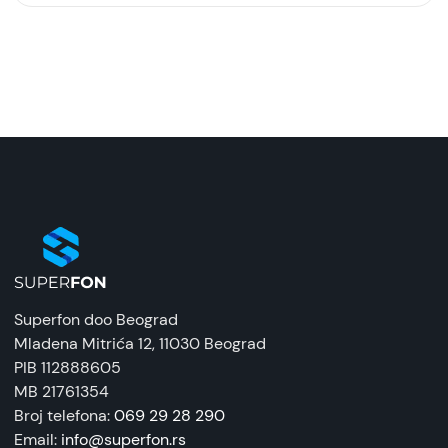
Model:
Zaštitna futrola preklopna ALIVO Puder-Roze za
Honor X8b/X8c
Naziv i vrsta robe:
Zaštitna maska/futrola
Uvoznik:
Tehnomarket
EAN:
8676424201705, 8676424204394
Superfon doo Beograd
Zemlja porekla:
Mladena Mitrića 12
, 11030 Beograd
Kina
PIB 112888605
MB 21761354
Prava potrošača:
Broj telefona:
069 29 28 290
Zagarantovana sva prava kupaca po osnovu
Email:
info@superfon.rs