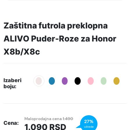
Zaštitna futrola preklopna
ALIVO Puder-Roze za Honor
X8b/X8c
Izaberi
boju:
Maloprodajna cena
1.490
27%
Cena:
1.090
RSD
uštede