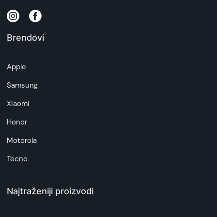
zakona o zaštiti potrošača. Detaljnije o ugovoru
na daljinu, uslove reklamacije i povrata pročitajte
-
ovde
Brendovi
Napomena:
Superfon doo se trudi da informacije i fotografije
Apple
artikala budu što tačnije i detaljnije ali ne može
da garantuje da su svi podaci apsolutno ispravni.
Samsung
Xiaomi
Honor
Motorola
Tecno
Najtraženiji proizvodi