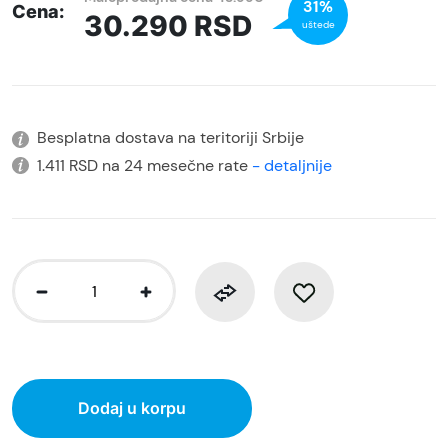
31%
Cena:
30.290
RSD
uštede
Besplatna dostava na teritoriji Srbije
1.411 RSD na 24 mesečne rate
- detaljnije
Dodaj u korpu