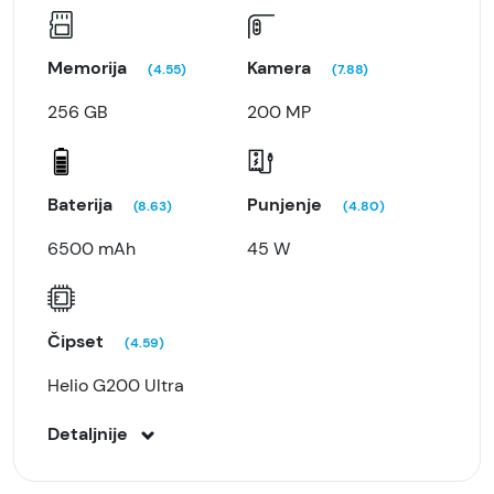
Memorija
Kamera
(4.55)
(7.88)
256 GB
200 MP
Baterija
Punjenje
(8.63)
(4.80)
6500 mAh
45 W
Čipset
(4.59)
Helio G200 Ultra
Detaljnije