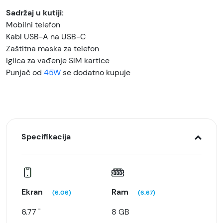
Sadržaj u kutiji:
Mobilni telefon
Kabl USB-A na USB-C
Zaštitna maska za telefon
Iglica za vađenje SIM kartice
Punjač od
45W
se dodatno kupuje
Specifikacija
Ekran
Ram
(6.06)
(6.67)
6.77 "
8 GB