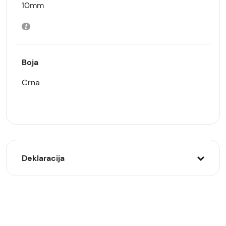
10mm
Boja
Crna
Deklaracija
Model:
Xiaomi Redmi Buds 6 Play bežične slušalice, Crne