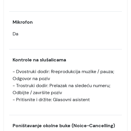
Mikrofon
Da
Kontrole na slušalicama
- Dvostruki dodir: Rreprodukcija muzike / pauza;
Odgovor na poziv
- Trostruki dodir: Prelazak na sledeću numeru;
Odbijte / završite poziv
- Pritisnite i držite: Glasovni asistent
Poništavanje okolne buke (Noice-Cancelling)