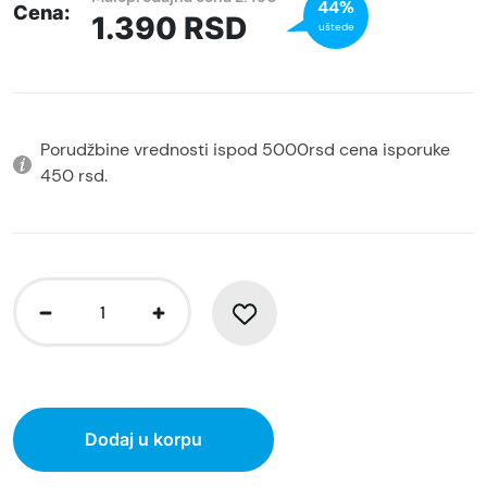
44%
Cena:
1.390
RSD
uštede
Porudžbine vrednosti ispod 5000rsd cena isporuke
450 rsd.
Dodaj u korpu