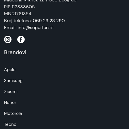
artikala budu što tačnije i detaljnije ali ne može
PIB 112888605
da garantuje da su svi podaci apsolutno ispravni.
MB 21761354
Broj telefona:
069 29 28 290
Email:
info@superfon.rs
Brendovi
Apple
Samsung
Xiaomi
Honor
Motorola
Tecno