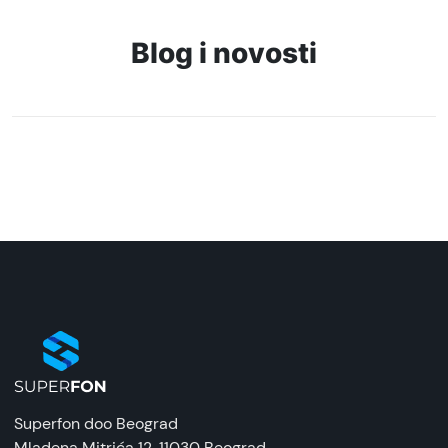
Naziv i vrsta robe:
Bežične slušalice
Blog i novosti
Uvoznik:
Comtrade, PC Centar
EAN:
6941812791240
Zemlja porekla:
Kina
Prava potrošača:
Zagarantovana sva prava kupaca po osnovu
zakona o zaštiti potrošača. Detaljnije o ugovoru
na daljinu, uslove reklamacije i povrata pročitajte
-
ovde
Napomena:
Superfon doo Beograd
Superfon doo se trudi da informacije i fotografije
Mladena Mitrića 12
, 11030 Beograd