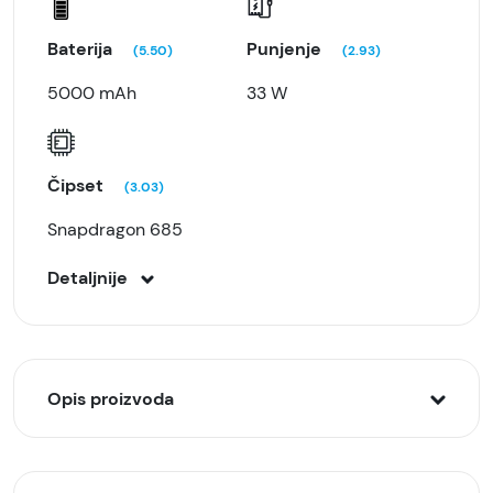
Baterija
Punjenje
(5.50)
(2.93)
5000 mAh
33 W
Čipset
(3.03)
Snapdragon 685
Detaljnije
Opis proizvoda
Upoznajte Xiaomi Redmi Note 12 !!! Neverovatan