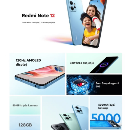
Što je veća brzina upisa i ispisa podataka, to je
bolje.
Baterija:
Kada je reč o bateriji, kompanija Xiaomi
je vodeća po tom pitanju. Redmi Note 12 se
opredelio za 5000 mAh, jačinu baterije. Ova
snaga baterije će vam biti dovoljna za ceo dan. A
podrška za punjenje od 33W sa USB-C 2.0 brzine,
napuniće telefon za jako kratko vreme.
Ukratko:
Xiaomi Redmi Note 12 4/128GB Plavi je
telefon sa dobrom kamerom, velikim ekranom,
odličnim procesorom i povoljnom cenom.