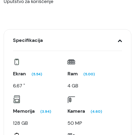
Uputstvo za korišćenje
Specifikacija
Ekran
Ram
(5.54)
(5.00)
6.67 "
4 GB
Memorija
Kamera
(3.94)
(4.60)
128 GB
50 MP