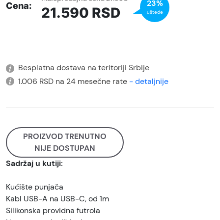
23%
Cena:
21.590
RSD
uštede
Besplatna dostava na teritoriji Srbije
1.006 RSD na 24 mesečne rate
- detaljnije
PROIZVOD TRENUTNO
NIJE DOSTUPAN
Sadržaj u kutiji:
Kućište punjača
Kabl USB-A na USB-C, od 1m
Silikonska providna futrola