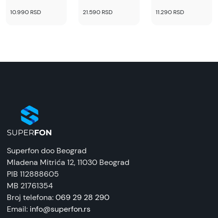
10.990 RSD
21.590 RSD
11.290 RSD
Superfon doo Beograd
Mladena Mitrića 12
, 11030 Beograd
PIB 112888605
MB 21761354
Broj telefona:
069 29 28 290
Email:
info@superfon.rs