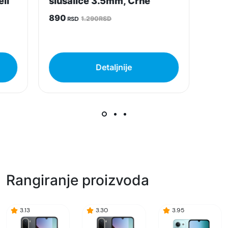
li
slušalice 3.5mm, Crne
890
RSD
1.290RSD
Napomena:
Superfon doo se trudi da informacije i fotografije
artikala budu što tačnije i detaljnije ali ne može
da garantuje da su svi podaci apsolutno ispravni.
Detaljnije
Rangiranje proizvoda
3.13
3.30
3.95