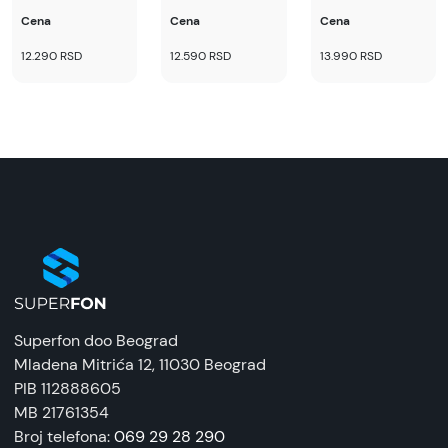
Cena
Cena
Cena
12.290 RSD
12.590 RSD
13.990 RSD
Superfon doo Beograd
Mladena Mitrića 12
, 11030 Beograd
PIB 112888605
MB 21761354
Broj telefona:
069 29 28 290