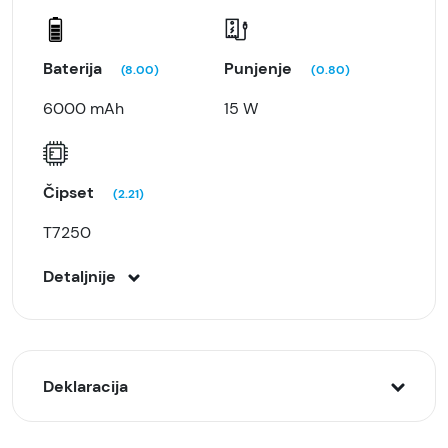
Baterija
Punjenje
(8.00)
(0.80)
6000 mAh
15 W
Čipset
(2.21)
T7250
Detaljnije
Deklaracija