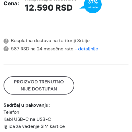
37%
Cena:
12.590
RSD
uštede
Besplatna dostava na teritoriji Srbije
587 RSD na 24 mesečne rate
- detaljnije
PROIZVOD TRENUTNO
NIJE DOSTUPAN
Sadržaj u pakovanju:
Telefon
Kabl USB-C na USB-C
Iglica za vađenje SIM kartice