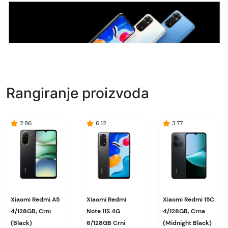
Rangiranje proizvoda
2.86
6.12
3.77
Xiaomi Redmi A5
Xiaomi Redmi
Xiaomi Redmi 15C
4/128GB, Crni
Note 11S 4G
4/128GB, Crna
(Black)
6/128GB Crni
(Midnight Black)