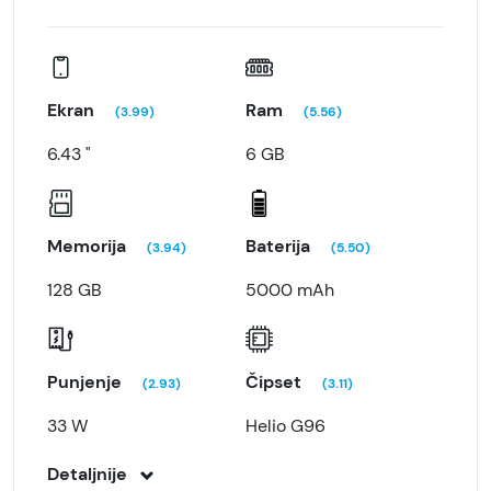
Ekran
Ram
(3.99)
(5.56)
6.43 "
6 GB
Memorija
Baterija
(3.94)
(5.50)
128 GB
5000 mAh
Punjenje
Čipset
(2.93)
(3.11)
33 W
Helio G96
Detaljnije