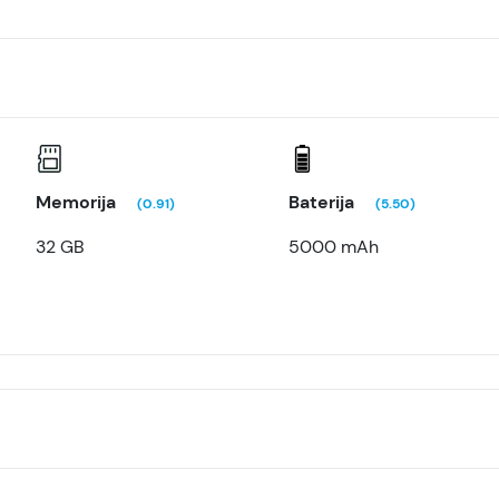
Memorija
Baterija
(0.91)
(5.50)
32 GB
5000 mAh