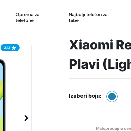
Oprema za
Najbolji telefon za
telefone
tebe
Xiaomi R
2.12
Plavi (Lig
Izaberi boju:
Maloprodajna ce