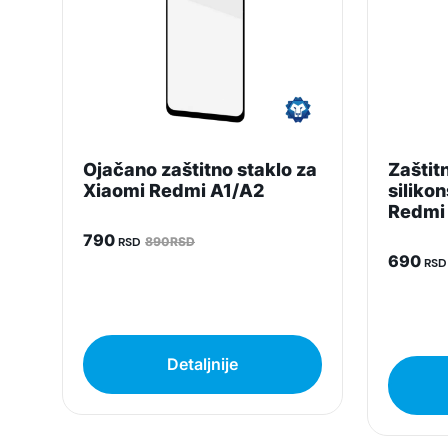
Ojačano zaštitno staklo za
Zaštit
Xiaomi Redmi A1/A2
siliko
Redmi
790
RSD
890RSD
690
RSD
Detaljnije