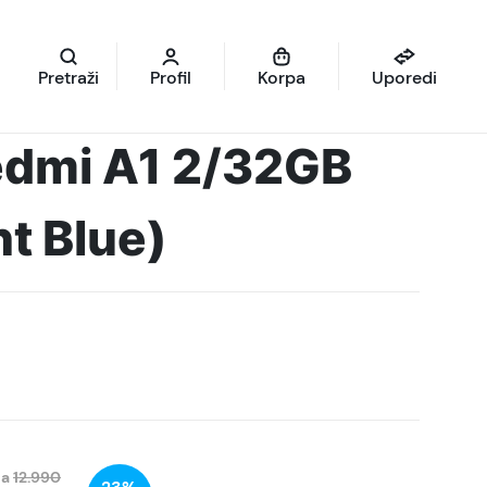
Pretraži
Profil
Korpa
Uporedi
edmi A1 2/32GB
ht Blue)
na
12.990