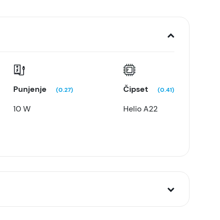
Punjenje
Čipset
(0.27)
(0.41)
10 W
Helio A22