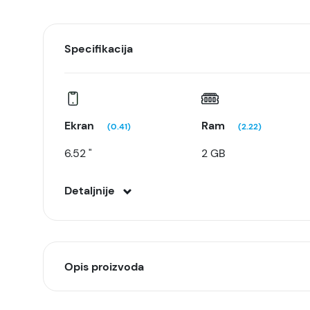
Specifikacija
Ekran
Ram
(0.41)
(2.22)
6.52 "
2 GB
Detaljnije
Opis proizvoda