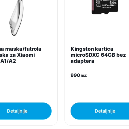
na maska/futrola
Kingston kartica
nska za Xiaomi
microSDXC 64GB bez
 A1/A2
adaptera
990
RSD
Detaljnije
Detaljnije