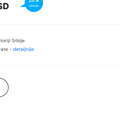
23%
SD
uštede
oriji Srbije
rate
- detaljnije